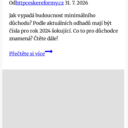
Od
httpceskereformy.cz
31. 7. 2026
Jak vypadá budoucnost minimálního
důchodu? Podle aktuálních odhadů mají být
čísla pro rok 2024 šokující. Co to pro důchodce
znamená? Čtěte dále!
Jaký
Přečtěte si více
je
minimální
důchod?
Šokující
čísla
pro
rok
2024!