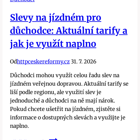
Slevy na jízdném pro
důchodce: Aktuální tarify a
jak je využít naplno
Od
httpceskereformy.cz
31. 7. 2026
Důchodci mohou využít celou řadu slev na
jízdném veřejnou dopravou. Aktuální tarify se
liší podle regionu, ale využití slev je
jednoduché a důchodci na ně mají nárok.
Pokud chcete ušetřit na jízdném, zjistěte si
informace o dostupných slevách a využijte je
naplno.
Slevy