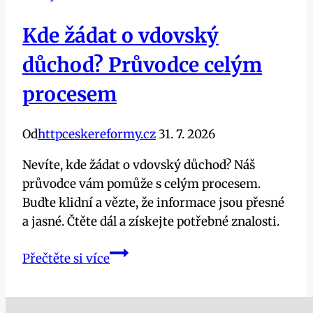
Kde žádat o vdovský
důchod? Průvodce celým
procesem
Od
httpceskereformy.cz
31. 7. 2026
Nevíte, kde žádat o vdovský důchod? Náš
průvodce vám pomůže s celým procesem.
Buďte klidní a vězte, že informace jsou přesné
a jasné. Čtěte dál a získejte potřebné znalosti.
Kde
Přečtěte si více
žádat
o
vdovský