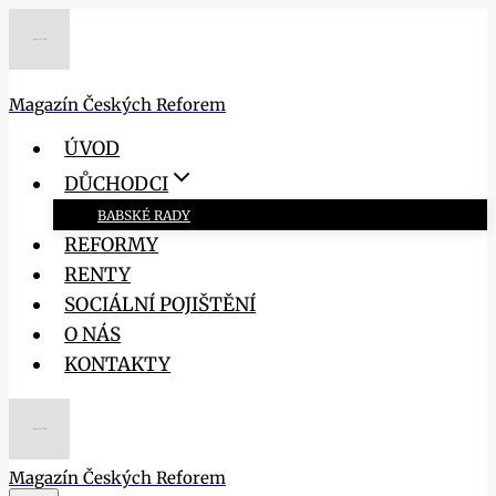
Přeskočit
na
obsah
Magazín Českých Reforem
ÚVOD
DŮCHODCI
BABSKÉ RADY
REFORMY
RENTY
SOCIÁLNÍ POJIŠTĚNÍ
O NÁS
KONTAKTY
Magazín Českých Reforem