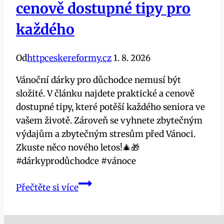
cenově dostupné tipy pro
každého
Od
httpceskereformy.cz
1. 8. 2026
Vánoční dárky pro důchodce nemusí být
složité. V článku najdete praktické a cenově
dostupné tipy, které potěší každého seniora ve
vašem životě. Zároveň se vyhnete zbytečným
výdajům a zbytečným stresům před Vánoci.
Zkuste něco nového letos!🎄🎁
#dárkyprodůchodce #vánoce
Vánoční
Přečtěte si více
dárky
pro
důchodce: