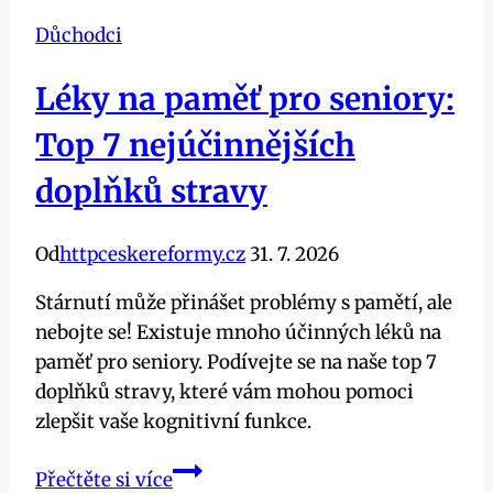
Důchodci
Léky na paměť pro seniory:
Top 7 nejúčinnějších
doplňků stravy
Od
httpceskereformy.cz
31. 7. 2026
Stárnutí může přinášet problémy s pamětí, ale
nebojte se! Existuje mnoho účinných léků na
paměť pro seniory. Podívejte se na naše top 7
doplňků stravy, které vám mohou pomoci
zlepšit vaše kognitivní funkce.
Léky
Přečtěte si více