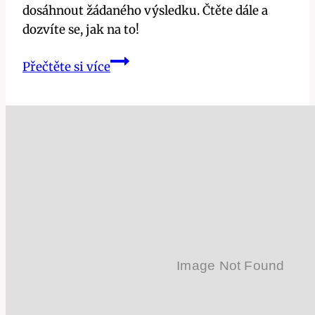
dosáhnout žádaného výsledku. Čtěte dále a
dozvíte se, jak na to!
Vyčistěte
Přečtěte si více
žlučník
bez
operace:
Účinné
babské
rady