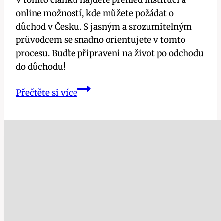
V tomto článku najdete přehled institucí a
online možností, kde můžete požádat o
důchod v Česku. S jasným a srozumitelným
průvodcem se snadno orientujete v tomto
procesu. Buďte připraveni na život po odchodu
do důchodu!
Kde
Přečtěte si více
požádat
o
důchod?
Přehled
institucí
a
online
možností