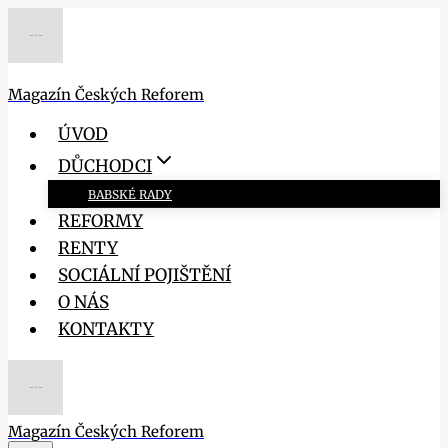
Přeskočit
na
obsah
Magazín Českých Reforem
ÚVOD
DŮCHODCI
BABSKÉ RADY
REFORMY
RENTY
SOCIÁLNÍ POJIŠTĚNÍ
O NÁS
KONTAKTY
Magazín Českých Reforem