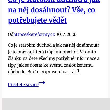
na něj dosáhnout? Vše, co
potřebujete vědět
Od
httpceskereformy.cz
30. 7. 2026
Co je starobní důchod a jak na něj dosáhnout?
Je to otázka, která trápí mnoho lidí. V tomto
článku najdete všechny potřebné informace a
tipy, jak se dostat ke svému zaslouženému
důchodu. Buďte připraveni na stáří!
Co
Přečtěte si více
je
starobní
důchod
a