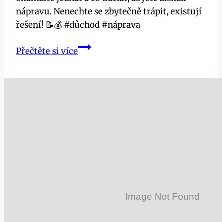
nápravu. Nenechte se zbytečně trápit, existují
řešení! 📝💰 #důchod #náprava
Co
Přečtěte si více
dělat,
když
nedoručí
důchod:
Okamžité
kroky
k
nápravě!