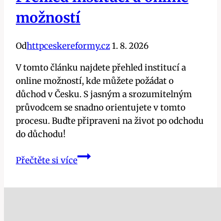
možností
Od
httpceskereformy.cz
1. 8. 2026
V tomto článku najdete přehled institucí a
online možností, kde můžete požádat o
důchod v Česku. S jasným a srozumitelným
průvodcem se snadno orientujete v tomto
procesu. Buďte připraveni na život po odchodu
do důchodu!
Kde
Přečtěte si více
požádat
o
důchod?
Přehled