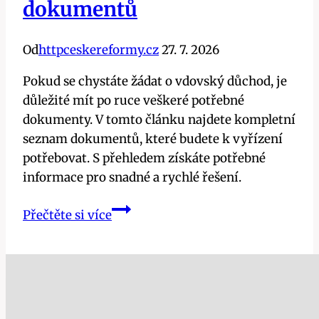
dokumentů
Od
httpceskereformy.cz
27. 7. 2026
Pokud se chystáte žádat o vdovský důchod, je
důležité mít po ruce veškeré potřebné
dokumenty. V tomto článku najdete kompletní
seznam dokumentů, které budete k vyřízení
potřebovat. S přehledem získáte potřebné
informace pro snadné a rychlé řešení.
Co
Přečtěte si více
je
potřeba
k
vyřízení
vdovského