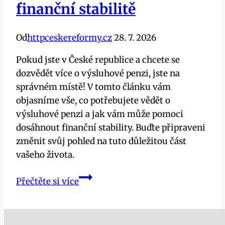
finanční stabilitě
Od
httpceskereformy.cz
28. 7. 2026
Pokud jste v České republice a chcete se
dozvědět více o výsluhové penzi, jste na
správném místě! V tomto článku vám
objasníme vše, co potřebujete vědět o
výsluhové penzi a jak vám může pomoci
dosáhnout finanční stability. Buďte připraveni
změnit svůj pohled na tuto důležitou část
vašeho života.
Výsluhová
Přečtěte si více
penze
demystifikována:
Klíč