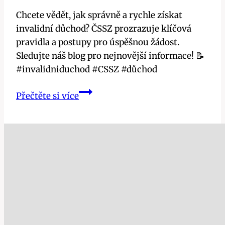
Chcete vědět, jak správně a rychle získat
invalidní důchod? ČSSZ prozrazuje klíčová
pravidla a postupy pro úspěšnou žádost.
Sledujte náš blog pro nejnovější informace! 📝
#invalidniduchod #CSSZ #důchod
ČSSZ
Přečtěte si více
prozrazuje:
Jak
zadat
invalidní
důchod
správně
a
rychle