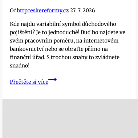
Od
httpceskereformy.cz
27. 7. 2026
Kde najdu variabilní symbol důchodového
pojištění? Je to jednoduché! Buď ho najdete ve
svém pracovním poměru, na internetovém
bankovnictví nebo se obraťte přímo na
finanční úřad. S trochou snahy to zvládnete
snadno!
Kde
Přečtěte si více
najdu
variabilní
symbol
důchodového
pojištění?
3
snadné