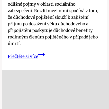
odlišné pojmy v oblasti sociálního
zabezpečení. Rozdíl mezi nimi spočívá v tom,
že důchodové pojištění slouží k zajištění
příjmu po dosažení věku důchodového a
připojištění poskytuje důchodové benefity
rodinným členům pojištěného v případě jeho
úmrtí.
Důchodové
Přečtěte si více
pojištění
vs.
připojištění:
Jaký
je
rozdíl?