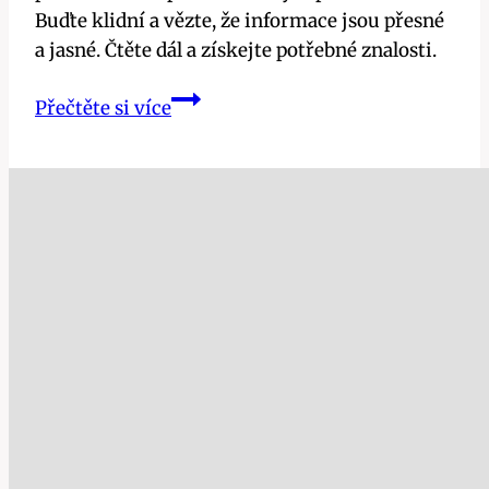
Buďte klidní a vězte, že informace jsou přesné
a jasné. Čtěte dál a získejte potřebné znalosti.
Kde
Přečtěte si více
žádat
o
vdovský
důchod?
Průvodce
celým
procesem