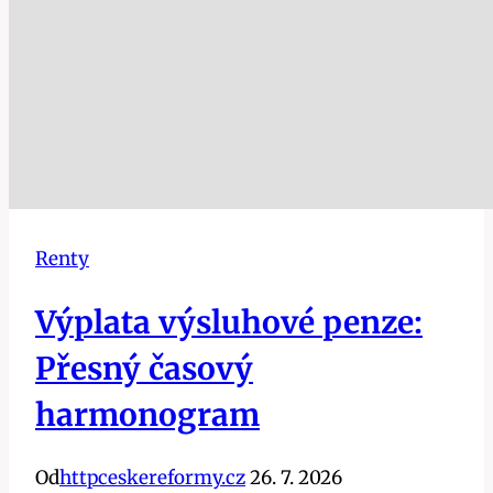
Renty
Výplata výsluhové penze:
Přesný časový
harmonogram
Od
httpceskereformy.cz
26. 7. 2026