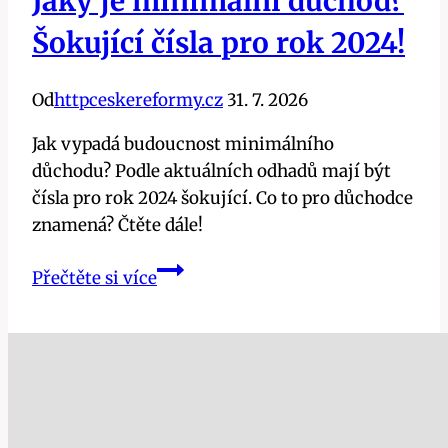
Jaký je minimální důchod?
Šokující čísla pro rok 2024!
Od
httpceskereformy.cz
31. 7. 2026
Jak vypadá budoucnost minimálního
důchodu? Podle aktuálních odhadů mají být
čísla pro rok 2024 šokující. Co to pro důchodce
znamená? Čtěte dále!
Jaký
Přečtěte si více
je
minimální
důchod?
Šokující
čísla
pro