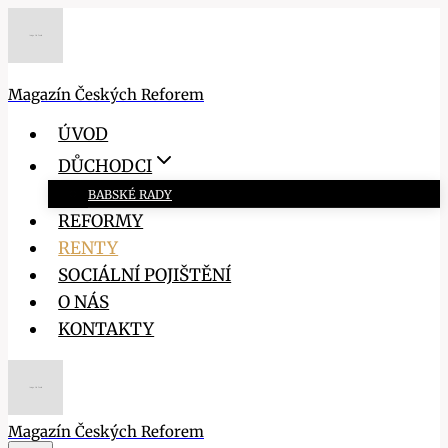
Přeskočit
na
obsah
Magazín Českých Reforem
ÚVOD
DŮCHODCI
BABSKÉ RADY
REFORMY
RENTY
SOCIÁLNÍ POJIŠTĚNÍ
O NÁS
KONTAKTY
Magazín Českých Reforem