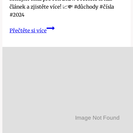
článek a zjistěte více! 📈💸 #důchody #čísla
#2024
Jaký
Přečtěte si více
je
nejvyšší
důchod?
Šokující
čísla
z
roku
2024!