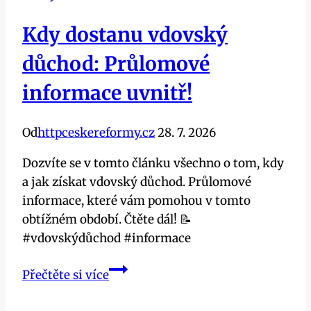
Kdy dostanu vdovský
důchod: Průlomové
informace uvnitř!
Od
httpceskereformy.cz
28. 7. 2026
Dozvíte se v tomto článku všechno o tom, kdy
a jak získat vdovský důchod. Průlomové
informace, které vám pomohou v tomto
obtížném období. Čtěte dál! 📝
#vdovskýdůchod #informace
Kdy
Přečtěte si více
dostanu
vdovský