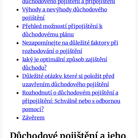
důchodového pojištění a připojištění
Výhody a nevýhody důchodového
pojištění
Přehled možností připojištění k
důchodovému plánu
Nezapomínejte na důležité faktory při
rozhodování o pojištění
Jaký je optimální způsob zajištění
důchodu?
Důležité otázky, které si položit před
uzavřením důchodového pojištění
Rozhodnutí o důchodovém pojištění a
připojištění: Schválně nebo s odbornou
pomocí?
Závěrem
Důchodové pojištění a jeho