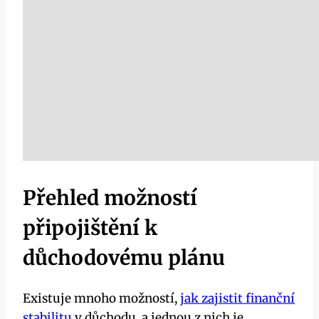
Přehled možností
připojištění k
důchodovému plánu
Existuje mnoho možností,
jak zajistit finanční
stabilitu
v důchodu, a jednou z nich je