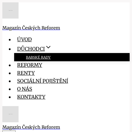
Přeskočit
na
obsah
Magazín Českých Reforem
ÚVOD
DŮCHODCI
BABSKÉ RADY
REFORMY
RENTY
SOCIÁLNÍ POJIŠTĚNÍ
O NÁS
KONTAKTY
Magazín Českých Reforem