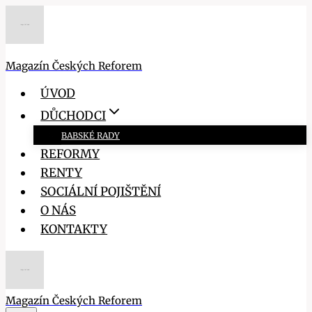
Přeskočit
na
obsah
Magazín Českých Reforem
ÚVOD
DŮCHODCI
BABSKÉ RADY
REFORMY
RENTY
SOCIÁLNÍ POJIŠTĚNÍ
O NÁS
KONTAKTY
Magazín Českých Reforem