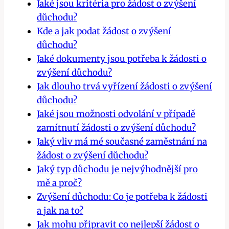
Jaké jsou kritéria pro žádost o zvýšení
důchodu?
Kde a jak podat žádost o zvýšení
důchodu?
Jaké dokumenty jsou potřeba k žádosti o
zvýšení důchodu?
Jak dlouho trvá vyřízení žádosti o zvýšení
důchodu?
Jaké jsou možnosti odvolání v případě
zamítnutí žádosti o zvýšení důchodu?
Jaký vliv má mé současné zaměstnání na
žádost o zvýšení důchodu?
Jaký typ důchodu je nejvýhodnější pro
mě a proč?
Zvýšení důchodu: Co je potřeba k žádosti
a jak na to?
Jak mohu připravit co nejlepší žádost o