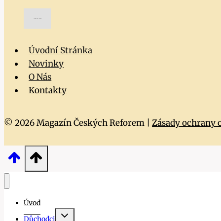
Úvodní Stránka
Novinky
O Nás
Kontakty
© 2026 Magazín Českých Reforem |
Zásady ochrany 
Úvod
Toggle
Důchodci
child