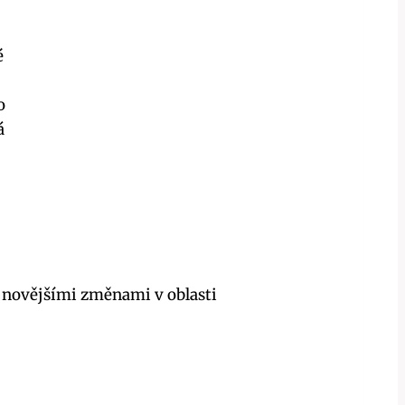
é
o
á
ejnovějšími změnami v oblasti