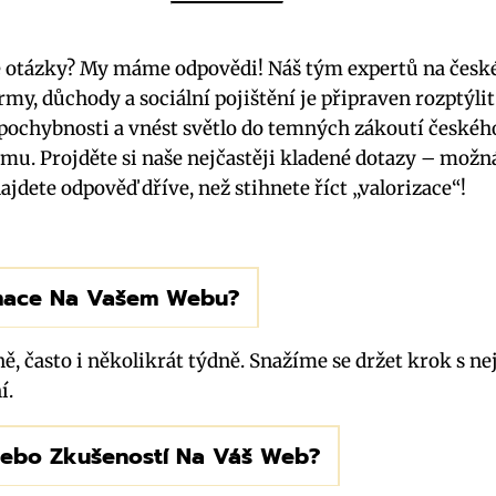
 otázky? My máme odpovědi! Náš tým expertů na česk
rmy, důchody a sociální pojištění je připraven rozptýlit
pochybnosti a vnést světlo do temných zákoutí českéh
mu. Projděte si naše nejčastěji kladené dotazy – možn
ajdete odpověď dříve, než stihnete říct „valorizace“!
ormace Na Vašem Webu?
, často i několikrát týdně. Snažíme se držet krok s n
í.
Nebo Zkušeností Na Váš Web?