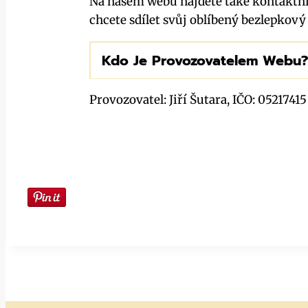
Na našem webu najdete také kontaktní 
chcete sdílet svůj oblíbený bezlepkový 
Kdo Je Provozovatelem Webu?
Provozovatel: Jiří Šutara, IČO: 05217415