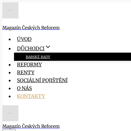
Přeskočit
na
obsah
Magazín Českých Reforem
ÚVOD
DŮCHODCI
BABSKÉ RADY
REFORMY
RENTY
SOCIÁLNÍ POJIŠTĚNÍ
O NÁS
KONTAKTY
Magazín Českých Reforem