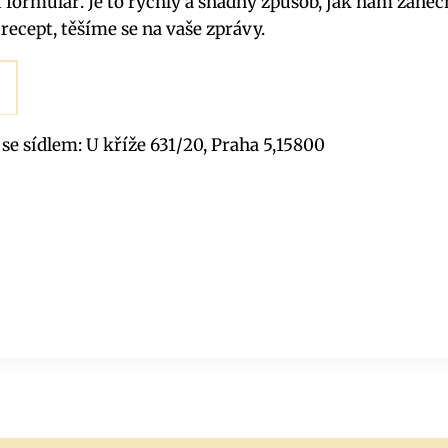
formulář. Je to rychlý a snadný způsob, jak nám zanec
recept, těšíme se na vaše zprávy.
 se sídlem: U kříže 631/20, Praha 5,15800