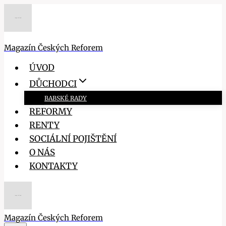
Přeskočit
na
obsah
Magazín Českých Reforem
ÚVOD
DŮCHODCI
BABSKÉ RADY
REFORMY
RENTY
SOCIÁLNÍ POJIŠTĚNÍ
O NÁS
KONTAKTY
Magazín Českých Reforem