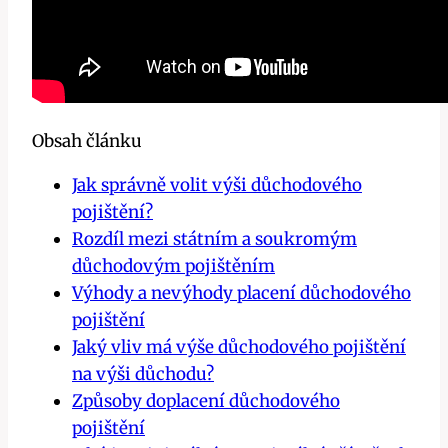
Obsah článku
Jak správně volit výši důchodového
pojištění?
Rozdíl mezi státním a soukromým
důchodovým pojištěním
Výhody a nevýhody placení důchodového
pojištění
Jaký vliv má výše důchodového pojištění
na výši důchodu?
Způsoby doplacení důchodového
pojištění