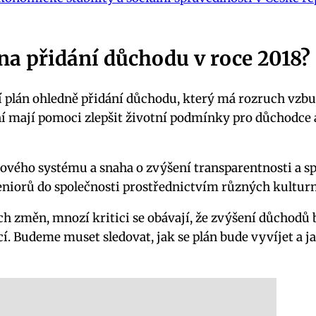
na přidání důchodu v roce 2018?
í plán ohledně přidání důchodu, který má rozruch vzbud
ní mají pomoci zlepšit životní podmínky pro důchodce a
ového systému a snaha o zvýšení transparentnosti a sp
seniorů do společnosti prostřednictvím různých kulturn
vních změn, mnozí kritici se obávají, že zvýšení důcho
í. Budeme muset sledovat, jak se plán bude vyvíjet a 