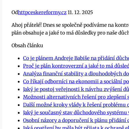
Od
httpceskereformy.cz
11. 12. 2025
Ahoj přátelé! Dnes se společně podíváme na kontr
plán obsahuje a jaké to má důsledky pro naše důcho
Obsah článku
Co je plánem Andreje Babiše na přidání důch
Proč je plán kontroverzní a jaké to má důsle
Analýza finanční stability a dlouhodobých 
Co říkají odborníci na ekonomii a sociální po
Jaký je postoj veřejnosti k návrhu zvýšení 
Možnosti alternativních řešení pro zlepšení 
Další možné kroky vlády k řešení problém
Jaký je současný stav důchodového systému v
Osobní názory a doporučení k plánu přidání
Jaká opatření by měla být přijata k ochraně e