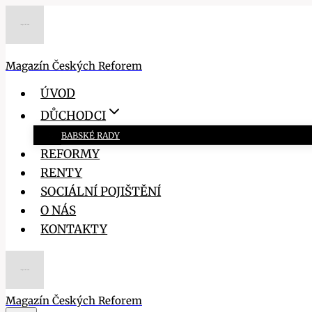
Přeskočit
na
obsah
Magazín Českých Reforem
ÚVOD
DŮCHODCI
BABSKÉ RADY
REFORMY
RENTY
SOCIÁLNÍ POJIŠTĚNÍ
O NÁS
KONTAKTY
Magazín Českých Reforem