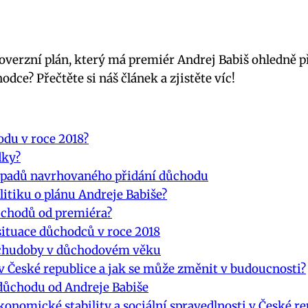
overzní plán, který má premiér Andrej Babiš ohledně p
dce? Přečtěte si náš článek a zjistěte víc!
odu v roce 2018?
dky?
dopadů navrhovaného přidání důchodu
litiku o plánu Andreje Babiše?
důchodů od premiéra?
situace důchodců v roce 2018
u chudoby v důchodovém věku
 České republice a jak se může změnit v budoucnosti?
 důchodu od Andreje Babiše
konomické stability a sociální spravedlnosti v České re