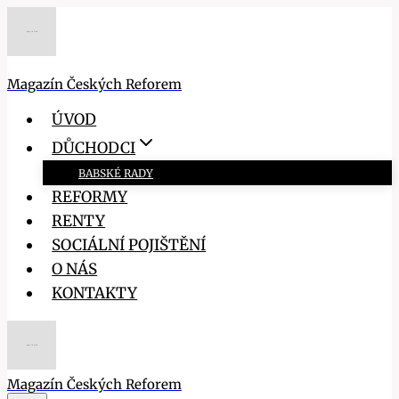
Přeskočit
na
obsah
Magazín Českých Reforem
ÚVOD
DŮCHODCI
BABSKÉ RADY
REFORMY
RENTY
SOCIÁLNÍ POJIŠTĚNÍ
O NÁS
KONTAKTY
Magazín Českých Reforem