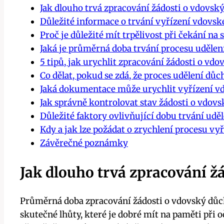
Jak dlouho trvá zpracování žádosti o vdovsk
Důležité informace o trvání vyřízení vdovs
Proč je důležité mít trpělivost při čekání na
Jaká je průměrná doba trvání procesu uděle
5 tipů, jak urychlit zpracování žádosti o vd
Co dělat, pokud se zdá, že proces udělení důc
Jaká dokumentace může urychlit vyřízení 
Jak správně kontrolovat stav žádosti o vdov
Důležité faktory ovlivňující dobu trvání ud
Kdy a jak lze požádat o zrychlení procesu v
Závěrečné poznámky
Jak dlouho trvá zpracování ž
Průměrná doba zpracování žádosti o vdovský důchod
skutečné lhůty, které je dobré mít na paměti při