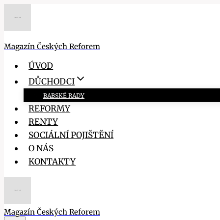
Přeskočit
na
obsah
Magazín Českých Reforem
ÚVOD
DŮCHODCI
BABSKÉ RADY
REFORMY
RENTY
SOCIÁLNÍ POJIŠTĚNÍ
O NÁS
KONTAKTY
Magazín Českých Reforem