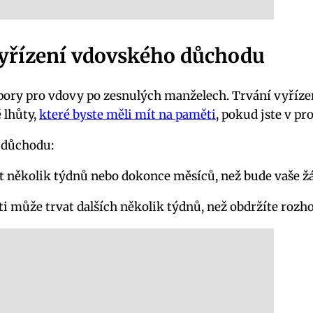
 vyřízení vdovského důchodu
pory pro vdovy po zesnulých manželech. Trvání vyříz
 lhůty,
které byste měli mít na paměti
, pokud jste v p
o důchodu:
t několik týdnů nebo dokonce měsíců, než bude vaše ž
i může trvat dalších několik týdnů, než obdržíte roz