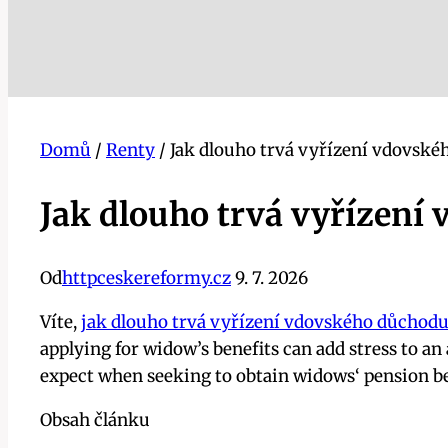
Domů
/
Renty
/
Jak dlouho trvá vyřízení vdovské
Jak dlouho trvá vyřízení
Od
httpceskereformy.cz
9. 7. 2026
Víte,
jak dlouho trvá vyřízení vdovského důchod
applying for widow’s benefits can add stress to an 
expect when seeking to obtain widows‘ pension ben
Obsah článku