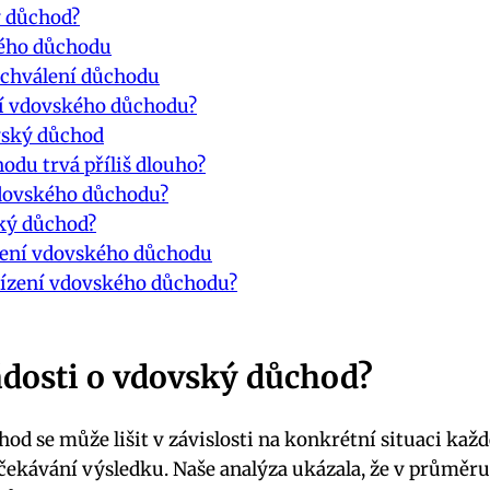
ý důchod?
kého důchodu
 schválení důchodu
ní vdovského důchodu?
ovský důchod
hodu trvá příliš dlouho?
vdovského důchodu?
ský důchod?
ělení vdovského důchodu
yřízení vdovského důchodu?
ádosti o vdovský důchod?
 se může lišit v závislosti na konkrétní situaci každ
 očekávání výsledku. Naše analýza ukázala, že v průměr