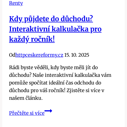
Renty
Kdy půjdete do důchodu?
Interaktivní kalkulačka pro
každý ročník!
Od
httpceskereformy.cz
15. 10. 2025
Rádi byste věděli, kdy byste měli jít do
důchodu? Naše interaktivní kalkulačka vám
pomůže spočítat ideální čas odchodu do
důchodu pro váš ročník! Zjistěte si více v
našem článku.
Kdy
Přečtěte si více
půjdete
do