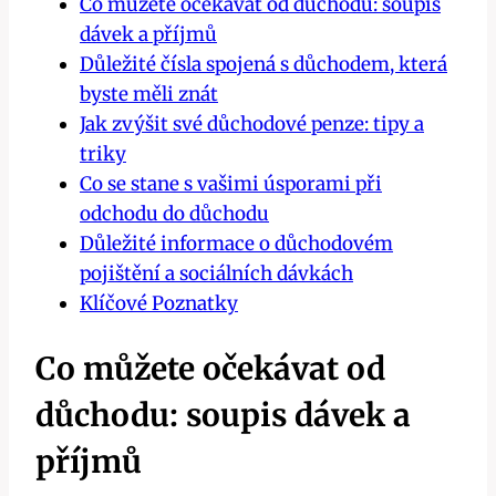
Co můžete očekávat od důchodu: soupis
dávek a příjmů
Důležité čísla spojená s důchodem, která
byste měli znát
Jak zvýšit své důchodové penze: tipy a
triky
Co se stane s vašimi úsporami při
odchodu do důchodu
Důležité informace o důchodovém
pojištění a sociálních dávkách
Klíčové Poznatky
Co můžete očekávat od
důchodu: soupis dávek a
příjmů