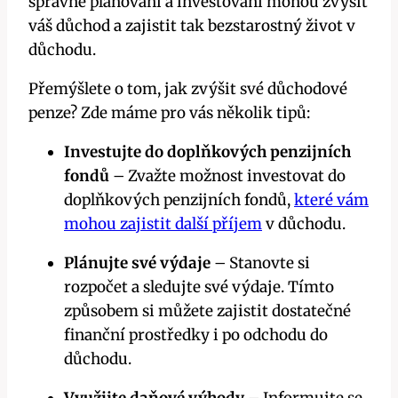
správné plánování a investování mohou zvýšit
váš důchod a zajistit tak bezstarostný život v
důchodu.
Přemýšlete o tom, jak zvýšit své důchodové
penze? Zde máme pro vás několik tipů:
Investujte do doplňkových penzijních
fondů
– Zvažte možnost investovat do
doplňkových penzijních fondů,
které vám
mohou zajistit další příjem
v důchodu.
Plánujte své výdaje
– Stanovte si
rozpočet a sledujte své výdaje. Tímto
způsobem si můžete zajistit dostatečné
finanční prostředky i po odchodu do
důchodu.
Využijte daňové výhody
– Informujte se