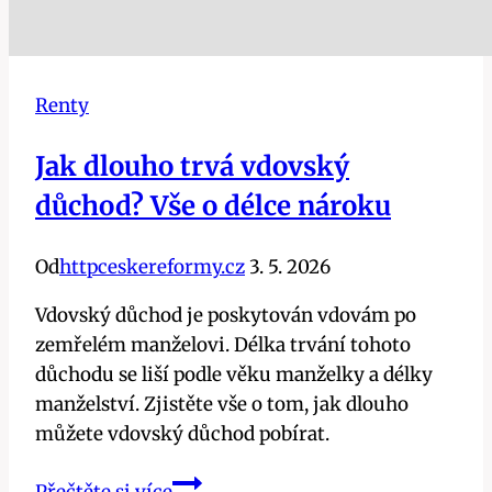
Renty
Jak dlouho trvá vdovský
důchod? Vše o délce nároku
Od
httpceskereformy.cz
3. 5. 2026
Vdovský důchod je poskytován vdovám po
zemřelém manželovi. Délka trvání tohoto
důchodu se liší podle věku manželky a délky
manželství. Zjistěte vše o tom, jak dlouho
můžete vdovský důchod pobírat.
Jak
Přečtěte si více