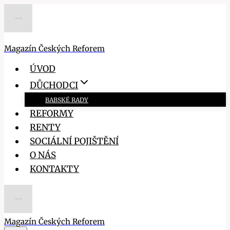
Přeskočit
na
obsah
Magazín Českých Reforem
ÚVOD
DŮCHODCI
BABSKÉ RADY
REFORMY
RENTY
SOCIÁLNÍ POJIŠTĚNÍ
O NÁS
KONTAKTY
Magazín Českých Reforem