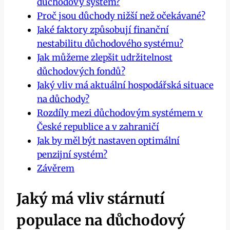
důchodový systém?
Proč jsou důchody nižší než očekávané?
Jaké faktory způsobují finanční
nestabilitu důchodového systému?
Jak můžeme zlepšit udržitelnost
důchodových fondů?
Jaký vliv má aktuální hospodářská situace
na důchody?
Rozdíly mezi důchodovým systémem v
České republice a v zahraničí
Jak by měl být nastaven optimální
penzijní systém?
Závěrem
Jaký má vliv stárnutí
populace na důchodový