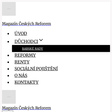
Přeskočit
na
obsah
Magazín Českých Reforem
ÚVOD
DŮCHODCI
BABSKÉ RADY
REFORMY
RENTY
SOCIÁLNÍ POJIŠTĚNÍ
O NÁS
KONTAKTY
Magazín Českých Reforem