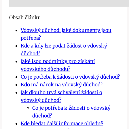
Obsah článku
Vdovský důchod: Jaké dokumenty jsou
potřeba?
Kde a kdy lze podat žádost o vdovský
důchod?
Jaké jsou podmínky pro získání
vdovského důchodu?
Co je potřeba k žádosti o vdovský důchod?
Kdo má nárok na vdovský důchod?
Jak dlouho trvá schválení žádosti o
vdovský důchod?
Co je potřeba k žádosti o vdovský
důchod?
Kde hledat další informace ohledně