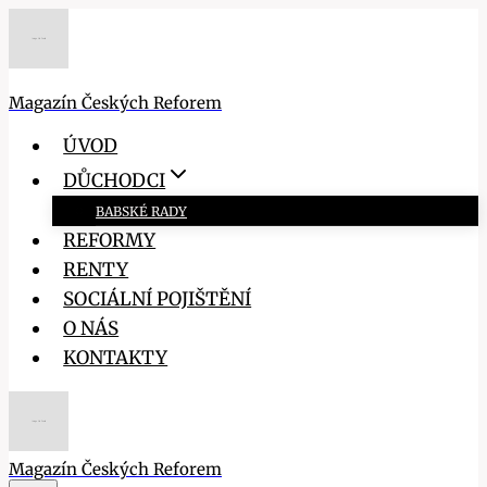
Přeskočit
na
obsah
Magazín Českých Reforem
ÚVOD
DŮCHODCI
BABSKÉ RADY
REFORMY
RENTY
SOCIÁLNÍ POJIŠTĚNÍ
O NÁS
KONTAKTY
Magazín Českých Reforem