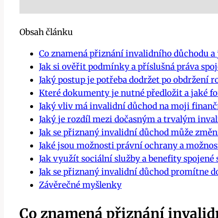
Obsah článku
Co znamená přiznání invalidního důchodu a 
Jak si ověřit podmínky a příslušná práva sp
Jaký postup je potřeba dodržet po obdržení 
Které dokumenty je nutné předložit a jaké f
Jaký vliv má invalidní důchod na moji finanč
Jaký je rozdíl mezi dočasným a trvalým inv
Jak se přiznaný invalidní důchod může změn
Jaké jsou možnosti právní ochrany a možnost
Jak využít sociální služby a benefity spojen
Jak se přiznaný invalidní důchod promítne do
Závěrečné myšlenky
Co znamená přiznání invalid