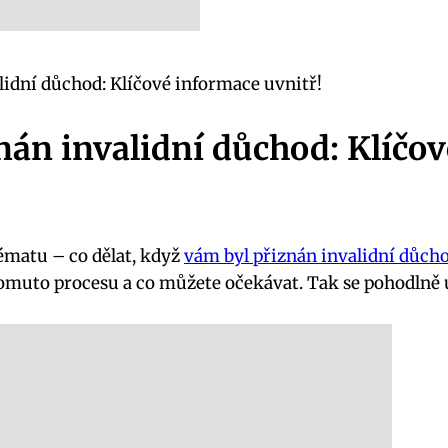
alidní důchod: Klíčové informace uvnitř!
znán invalidní důchod: Klíčo
ématu – co dělat, když
vám byl přiznán invalidní důch
uto procesu a co můžete očekávat. Tak se pohodlně usa