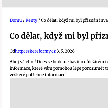
Domů
/
Renty
/
Co dělat, když mi byl přiznán inv
Co dělat, když mi byl při
Od
httpceskereformy.cz
3. 5. 2026
Ahoj všichni! Dnes se budeme bavit o důležitém t
informace, které vám pomohou lépe porozumět tom
veškeré potřebné informace!