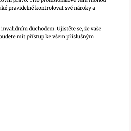
covní právo. Tito profesionálové vám mohou
aké pravidelně kontrolovat své nároky a
 invalidním důchodem. Ujistěte se, že vaše
 budete mít přístup ke všem příslušným