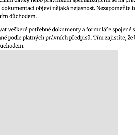
iální dávky nebo právníkem specializujícím se na pra
v dokumentaci objeví nějaká nejasnost. Nezapomeňte t
idním důchodem.
zovat veškeré potřebné dokumenty a formuláře spojené s
é podle platných právních předpisů. Tím zajistíte, že
důchodem.