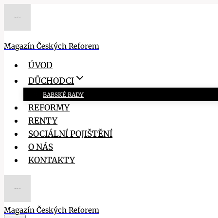
Přeskočit
na
obsah
Magazín Českých Reforem
ÚVOD
DŮCHODCI
BABSKÉ RADY
REFORMY
RENTY
SOCIÁLNÍ POJIŠTĚNÍ
O NÁS
KONTAKTY
Magazín Českých Reforem