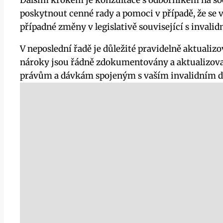
Dalším krokem je konzultace s odborníkem na soc
poskytnout cenné rady a pomoci v případě, že se 
případné změny v legislativě související s inval
V neposlední řadě je důležité pravidelně aktuali
nároky jsou řádně zdokumentovány a aktualizovan
právům a dávkám spojeným s vaším invalidním 