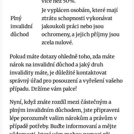
více než 50%.
Je vyplácen osobám, které​ mají
Plný
ztrátu schopnosti vykonávat
invalidní
jakoukoli​ práci nebo jsou
důchod
ochromeny, a jejich⁢ příjmy ​jsou
⁤zcela nulové.
Pokud máte dotazy ohledně toho, zda máte
nárok na‌ invalidní důchod⁢ a jaký druh
invalidity máte, ⁢je důležité kontaktovat
správný úřad pro posouzení a vyřešení vašeho
případu. Držíme vám palce!
Nyní, když‌ znáte rozdíl mezi částečným a
⁢plným invalidním důchodem, ⁢jste připraveni
⁣lépe ‌porozumět vašim nárokům a právům v
případě potřeby.‍ Buďte informovaní a mějte