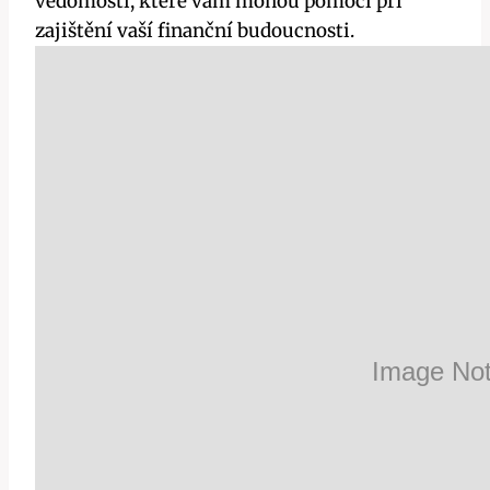
vědomosti, ‍které vám mohou pomoci při
zajištění vaší‍ finanční ⁢budoucnosti.