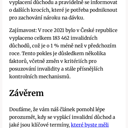
vyplacení důchodu a pravidelně se informovat
o dalších‌ krocích, které ‍je potřeba ‍podniknout
pro⁣ zachování nároku‌ na dávku.
Zajímavost: ⁣V roce 2021 bylo‌ v České republice
vyplaceno‍ celkem 183 462 invalidních‍
důchodů, což je o 1 % méně než v předchozím
roce. Tento pokles ​je důsledkem několika
⁤faktorů, včetně ​změn ‌v kritériích pro
posuzování invalidity‌ a stále přísnějších
kontrolních mechanismů. ‌
Závěrem
Doufáme, ​že vám náš článek pomohl‌ lépe
porozumět, kdy‌ se vyplácí invalidní důchod a
jaké⁢ jsou ⁢klíčové termíny,
které​ byste měli