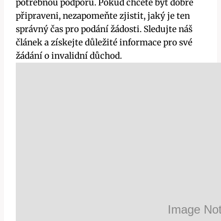
potřebnou podporu. Pokud chcete být dobře
připraveni, ‌nezapomeňte ‌zjistit, ⁢jaký⁣ je ‌ten
správný⁣ čas pro⁤ podání žádosti. Sledujte náš
článek a získejte⁣ důležité informace ⁤pro své⁢
žádání o invalidní‌ důchod.