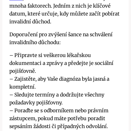
mnoha ⁢faktorech.​ Jedním ⁤z nich je klíčové
datum, které určuje, ⁢kdy⁢ můžete začít pobírat
invalidní ‍důchod.
Doporučení pro zvýšení šance na schválení
invalidního důchodu:
– Připravte si veškerou lékařskou
dokumentaci a zprávy a předejte‌ je sociální
‌pojišťovně.
– Zajistěte, aby‍ Vaše diagnóza byla jasná a
kompletní.
– Sledujte termíny a dodržujte všechny
požadavky pojišťovny.
– ⁤Poraďte​ se ‍s odborníkem nebo právním
⁤zástupcem, pokud ‍máte​ potřebu poradit
sepsáním žádosti⁤ či‌ případných odvolání.