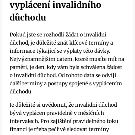
vyplácení invalidního
důchodu
Pokud jste‌ se rozhodli ​žádat o invalidní
důchod, je důležité⁤ znát klíčové​ termíny⁢ a
informace‍ týkající se výplaty této dávky.
Nejvýznamnějším datem, ⁢které musíte mít na
paměti, je den, kdy ⁢vám byla schválena žádost
o ⁢invalidní důchod. ‍Od tohoto data ‌se odvíjí
další termíny a postupy spojené s vyplácením
důchodu.
Je důležité si​ uvědomit, že invalidní⁣ důchod
bývá ⁤vyplácen pravidelně v měsíčních⁣
intervalech. Pro zajištění ⁢pravidelného toku
financí je⁢ třeba ​pečlivě sledovat termíny