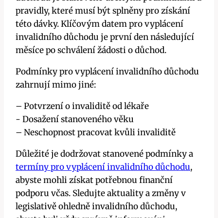
pravidly, ‌které‌ musí být splněny pro získání
této dávky. ⁢Klíčovým datem pro vyplácení
invalidního důchodu je první den⁣ následující
měsíce po⁤ schválení ​žádosti o důchod.
Podmínky pro vyplácení invalidního důchodu
zahrnují ​mimo jiné:
– Potvrzení o invaliditě od lékaře
-⁣ Dosažení stanoveného ⁤věku
– ‌Neschopnost pracovat kvůli ⁣invaliditě
Důležité ⁣je​ dodržovat stanovené podmínky a
termíny pro vyplácení invalidního důchodu
,
abyste⁤ mohli⁣ získat⁤ potřebnou finanční
podporu včas. ‌Sledujte aktuality⁣ a‌ změny v
legislativě ohledně ​invalidního důchodu,