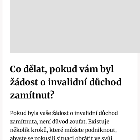
Co dělat, pokud ‍vám ‌byl
žádost o invalidní⁤ důchod⁣
zamítnut?
Pokud byla vaše žádost o invalidní důchod
‌zamítnuta, není důvod zoufat. Existuje
⁤několik kroků, které můžete​ podniknout,
abyste​ se pokusili ⁤situaci obrátit ve svůj⁢