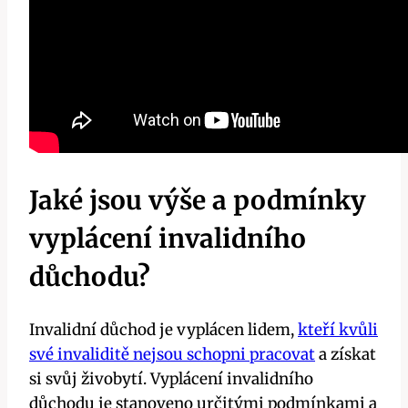
Jaké‍ jsou výše⁤ a podmínky⁢
vyplácení⁣ invalidního
důchodu?
Invalidní důchod je ‍vyplácen lidem,
kteří kvůli
své invaliditě nejsou schopni pracovat
a získat
si‌ svůj živobytí. Vyplácení⁣ invalidního
důchodu je⁣ stanoveno⁢ určitými podmínkami a