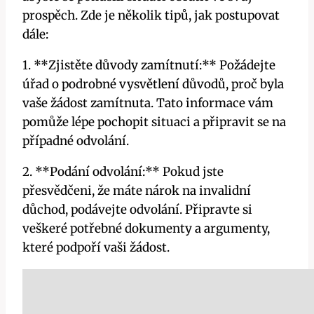
prospěch. Zde je několik‌ tipů, jak ‌postupovat
⁣dále:
1. **Zjistěte důvody zamítnutí:** ⁣Požádejte
úřad o podrobné vysvětlení ‌důvodů, proč ‌byla
⁤vaše žádost zamítnuta. Tato informace vám⁣
pomůže⁢ lépe‍ pochopit situaci ‍a‍ připravit ⁣se na
případné odvolání.
2.⁣ **Podání odvolání:** Pokud jste
přesvědčeni,⁤ že máte ‍nárok na invalidní
důchod, podávejte odvolání. Připravte ⁢si⁤
veškeré potřebné‍ dokumenty ‌a argumenty,
které podpoří vaši ⁤žádost.