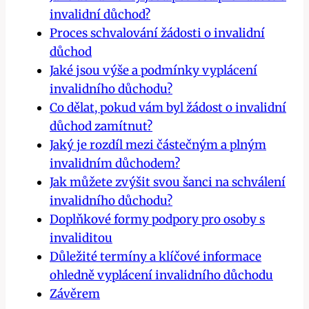
invalidní důchod?
Proces⁣ schvalování žádosti o‍ invalidní
důchod
Jaké‍ jsou výše⁤ a podmínky⁢ vyplácení⁣
invalidního důchodu?
Co dělat, pokud ‍vám ‌byl žádost o invalidní⁤
důchod⁣ zamítnut?
Jaký je ‌rozdíl mezi částečným a plným
invalidním ‌důchodem?
Jak můžete zvýšit svou šanci na schválení
invalidního‍ důchodu?
Doplňkové formy‍ podpory pro osoby s
invaliditou
Důležité termíny a klíčové⁢ informace
ohledně vyplácení invalidního důchodu
Závěrem