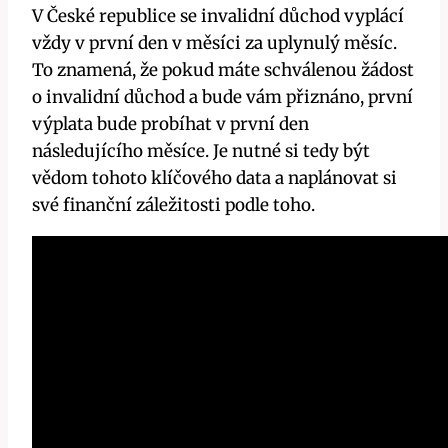
V České ​republice se invalidní důchod vyplácí
vždy v⁤ první den v měsíci za uplynulý měsíc.
To znamená, že pokud máte schválenou žádost
o invalidní ‍důchod a bude⁢ vám přiznáno, první
⁣výplata bude⁢ probíhat v první den
následujícího‌ měsíce. ‍Je⁢ nutné si tedy⁢ být⁢
vědom tohoto⁤ klíčového ⁢data ⁢a naplánovat si
⁢své finanční záležitosti podle toho.