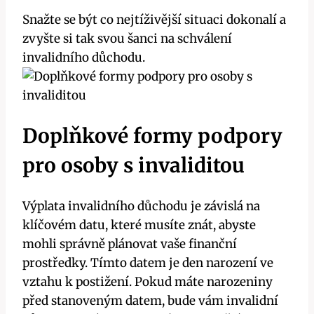
Snažte ‍se ‍být co⁣ nejtíživější situaci ‌dokonalí a
zvyšte si tak​ svou šanci na schválení
invalidního důchodu.
Doplňkové formy‍ podpory
pro osoby s invaliditou
Výplata‌ invalidního důchodu je závislá​ na
‍klíčovém datu, ⁤které⁤ musíte znát, ‍abyste
mohli správně plánovat vaše ​finanční
prostředky. Tímto datem je ​den narození ve⁣
vztahu k‍ postižení. Pokud ‌máte narozeniny
před stanoveným⁢ datem, bude vám ​invalidní