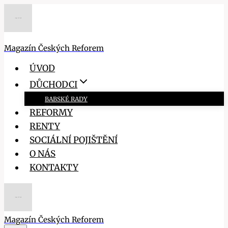
Přeskočit
na
obsah
Magazín Českých Reforem
ÚVOD
DŮCHODCI
BABSKÉ RADY
REFORMY
RENTY
SOCIÁLNÍ POJIŠTĚNÍ
O NÁS
KONTAKTY
Magazín Českých Reforem