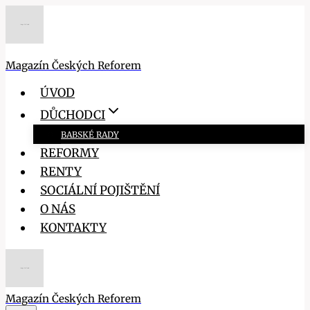
Přeskočit
na
obsah
Magazín Českých Reforem
ÚVOD
DŮCHODCI
BABSKÉ RADY
REFORMY
RENTY
SOCIÁLNÍ POJIŠTĚNÍ
O NÁS
KONTAKTY
Magazín Českých Reforem