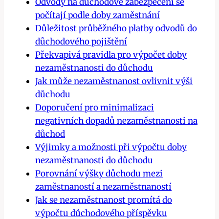
Odvody na důchodové zabezpečení se
počítají podle doby zaměstnání
Důležitost průběžného platby odvodů do
důchodového pojištění
Překvapivá pravidla pro výpočet doby
nezaměstnanosti do důchodu
Jak může nezaměstnanost ovlivnit výši
důchodu
Doporučení pro minimalizaci
negativních dopadů nezaměstnanosti na
důchod
Výjimky a možnosti při výpočtu doby
nezaměstnanosti do důchodu
Porovnání výšky důchodu mezi
zaměstnaností a nezaměstnaností
Jak se nezaměstnanost promítá do
výpočtu důchodového příspěvku