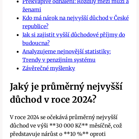
Překvapivé odhalení: Rozdíly mezi muži a
ženami
Kdo má nárok na nejvyšší důchod v České
republice?
Jak si zajistit vyšší důchodové příjmy do
budoucna?
Analyzujeme nejnovější statistiky:
Trendy v penzijním systému
Závěrečné myšlenky
Jaký je průměrný nejvyšší
důchod v roce 2024?
V roce 2024 se očekává průměrný nejvyšší
důchod ve výši **30 000 Kč** měsíčně, což
představuje nárůst o **10 %** oproti