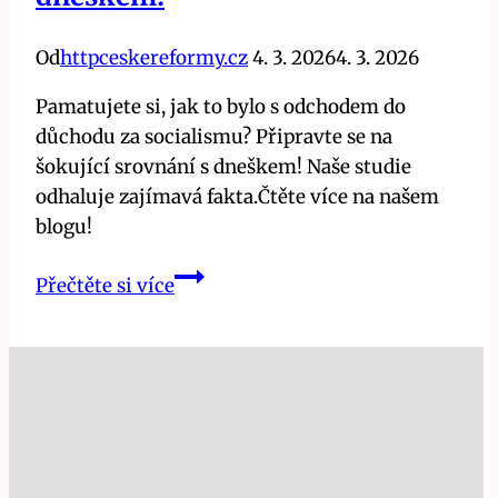
Od
httpceskereformy.cz
4. 3. 2026
4. 3. 2026
Pamatujete si, jak to bylo s odchodem do
důchodu za socialismu? Připravte se na
šokující srovnání s dneškem! Naše studie
odhaluje zajímavá fakta.Čtěte více na našem
blogu!
Kdy
Přečtěte si více
se
chodilo
do
důchodu
za
socialismu?
Šokující