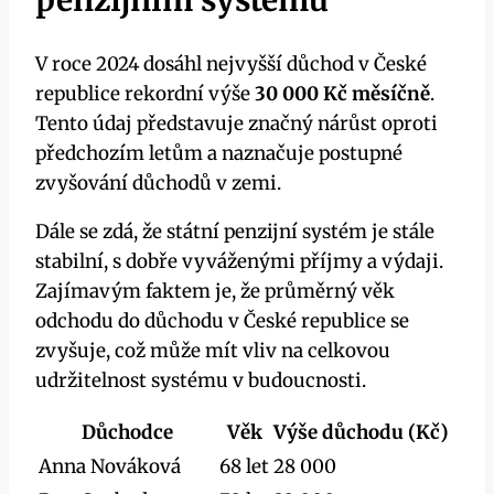
penzijním systému
V roce 2024 dosáhl nejvyšší důchod v České
republice rekordní výše
30 000 Kč měsíčně
.
Tento údaj představuje značný nárůst oproti
předchozím letům a naznačuje postupné
zvyšování důchodů v zemi.
Dále se zdá, že státní penzijní systém je stále
stabilní, s dobře vyváženými příjmy a výdaji.
Zajímavým faktem je, že průměrný věk
odchodu do důchodu v České republice se
zvyšuje, což může mít vliv na celkovou
udržitelnost systému v budoucnosti.
Důchodce
Věk
Výše důchodu (Kč)
Anna Nováková
68 let
28 000