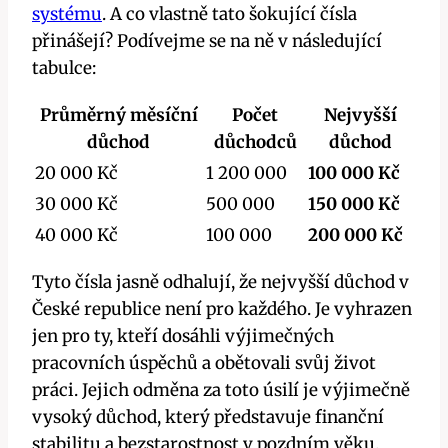
systému
. A co vlastně tato šokující čísla
přinášejí? Podívejme se na ně v následující
tabulce:
Průměrný měsíční
Počet
Nejvyšší
důchod
důchodců
důchod
20 000 Kč
1 200 000
100 000 Kč
30 000 Kč
500 000
150 000 Kč
40 000 Kč
100 000
200 000 Kč
Tyto čísla jasně odhalují, že nejvyšší důchod v
České republice není pro každého. Je vyhrazen
jen pro ty, kteří dosáhli výjimečných
pracovních úspěchů a obětovali svůj život
práci. Jejich odměna za toto úsilí je výjimečně
vysoký důchod, který představuje finanční
stabilitu a bezstarostnost v pozdním věku.