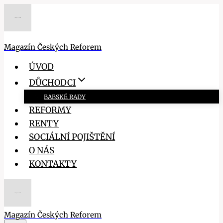
Přeskočit
na
obsah
Magazín Českých Reforem
ÚVOD
DŮCHODCI
BABSKÉ RADY
REFORMY
RENTY
SOCIÁLNÍ POJIŠTĚNÍ
O NÁS
KONTAKTY
Magazín Českých Reforem