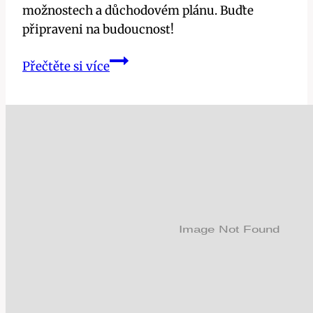
možnostech a důchodovém plánu. Buďte
připraveni na budoucnost!
Výsluhová
Přečtěte si více
penze
odhalena:
Kompletní
průvodce
vaším
finančním
zabezpečením