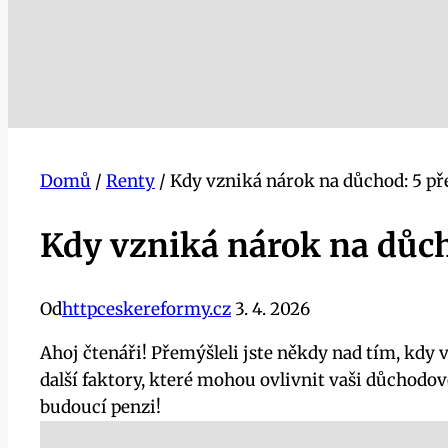
Domů
/
Renty
/
Kdy vzniká nárok na důchod: 5 př
Kdy vzniká nárok na důch
Od
httpceskereformy.cz
3. 4. 2026
Ahoj čtenáři! Přemýšleli jste někdy nad tím, kdy
další faktory, které mohou ovlivnit vaši důchodov
budoucí penzi!