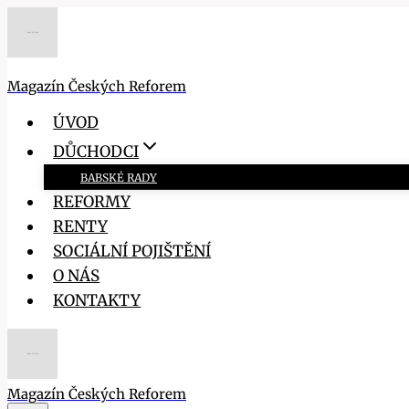
Přeskočit
na
obsah
Magazín Českých Reforem
ÚVOD
DŮCHODCI
BABSKÉ RADY
REFORMY
RENTY
SOCIÁLNÍ POJIŠTĚNÍ
O NÁS
KONTAKTY
Magazín Českých Reforem