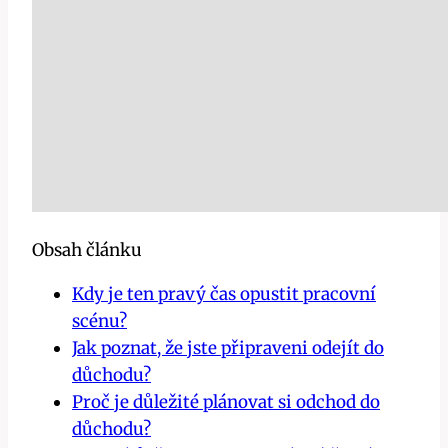
Obsah článku
Kdy je ten pravý čas opustit pracovní
scénu?
Jak poznat, že jste připraveni odejít do
důchodu?
Proč je důležité plánovat si odchod do
důchodu?