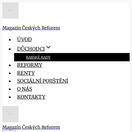
Přeskočit
na
obsah
Magazín Českých Reforem
ÚVOD
DŮCHODCI
BABSKÉ RADY
REFORMY
RENTY
SOCIÁLNÍ POJIŠTĚNÍ
O NÁS
KONTAKTY
Magazín Českých Reforem