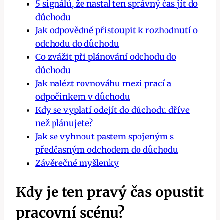
5 signálů, že nastal ten správný čas jít do
důchodu
Jak odpovědně přistoupit k rozhodnutí o
odchodu do důchodu
Co zvážit při plánování odchodu do
důchodu
Jak nalézt rovnováhu mezi prací a
odpočinkem v důchodu
Kdy se vyplatí odejít do důchodu dříve
než plánujete?
Jak se vyhnout pastem spojeným s
předčasným odchodem do důchodu
Závěrečné myšlenky
Kdy je ten pravý čas opustit
pracovní scénu?