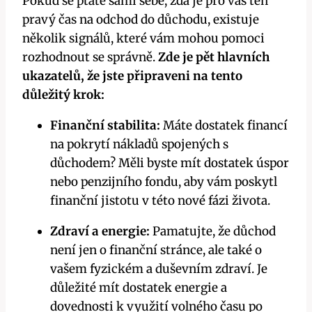
Pokud se ptáte sami sebe, zda je pro vás ten
pravý čas na odchod do důchodu, existuje
několik signálů, které vám mohou pomoci
rozhodnout se správně.
Zde je pět hlavních
ukazatelů, že jste připraveni na tento
důležitý krok:
Finanční stabilita:
Máte dostatek financí
na pokrytí nákladů spojených s
důchodem? Měli byste mít dostatek úspor
nebo penzijního fondu, aby vám poskytl
finanční jistotu v této nové fázi života.
Zdraví a energie:
Pamatujte, že důchod
není jen o finanční stránce, ale také o
vašem fyzickém a duševním zdraví. Je
důležité mít dostatek energie a
dovednosti k využití volného času po