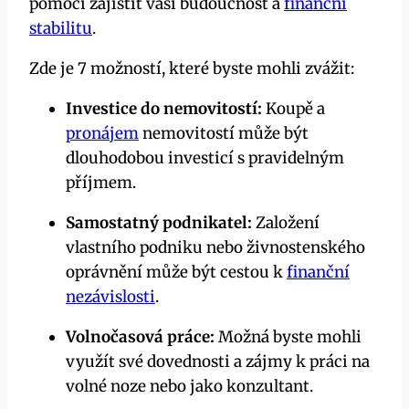
pomoci zajistit vaši budoucnost a
finanční
stabilitu
.
Zde je 7 možností, které byste mohli zvážit:
Investice do nemovitostí:
Koupě a
pronájem
nemovitostí může být
dlouhodobou investicí s pravidelným
příjmem.
Samostatný podnikatel:
Založení
vlastního podniku nebo živnostenského
oprávnění může být cestou k
finanční
nezávislosti
.
Volnočasová práce:
Možná byste mohli
využít své dovednosti a zájmy k práci na
volné noze nebo jako konzultant.