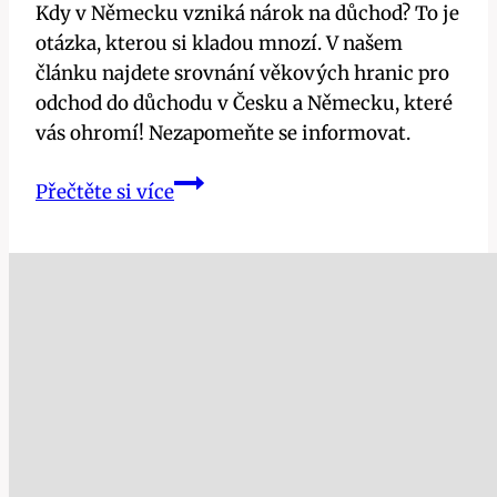
Kdy v Německu vzniká nárok na důchod? To je
otázka, kterou si kladou mnozí. V našem
článku najdete srovnání věkových hranic pro
odchod do důchodu v Česku a Německu, které
vás ohromí! Nezapomeňte se informovat.
Kdy
Přečtěte si více
vzniká
nárok
na
důchod
v
Německu:
Srovnání,
které
vás
ohromí!