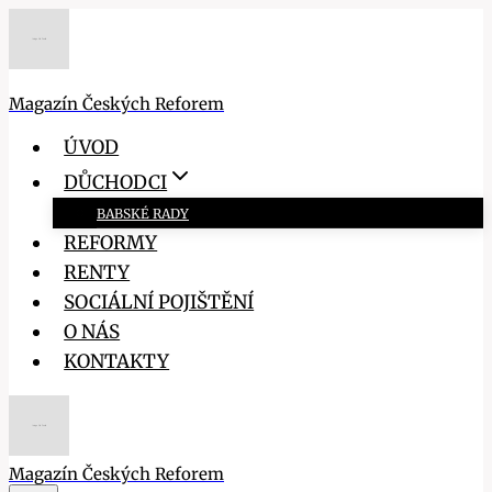
Přeskočit
na
obsah
Magazín Českých Reforem
ÚVOD
DŮCHODCI
BABSKÉ RADY
REFORMY
RENTY
SOCIÁLNÍ POJIŠTĚNÍ
O NÁS
KONTAKTY
Magazín Českých Reforem