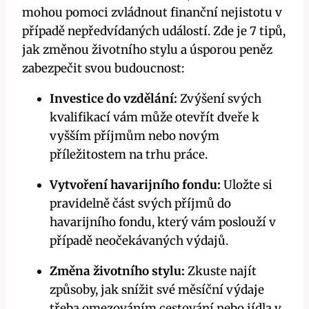
mohou pomoci zvládnout finanční nejistotu v
případě nepředvídaných událostí. Zde je 7 tipů,
jak změnou životního stylu a úsporou peněz
zabezpečit svou budoucnost:
Investice do vzdělání:
Zvýšení svých
kvalifikací vám může otevřít dveře k
vyšším příjmům nebo novým
příležitostem na trhu práce.
Vytvoření havarijního fondu:
Uložte si
pravidelně část svých příjmů do
havarijního fondu, který vám poslouží v
případě neočekávaných výdajů.
Změna životního stylu:
Zkuste najít
způsoby, jak snížit své měsíční výdaje
třeba omezováním cestování nebo jídla v