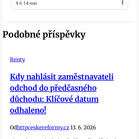
9 h 14 min
Podobné příspěvky
Renty
Kdy nahlásit zaměstnavateli
odchod do předčasného
důchodu: Klíčové datum
odhaleno!
Od
httpceskereformy.cz
13. 6. 2026