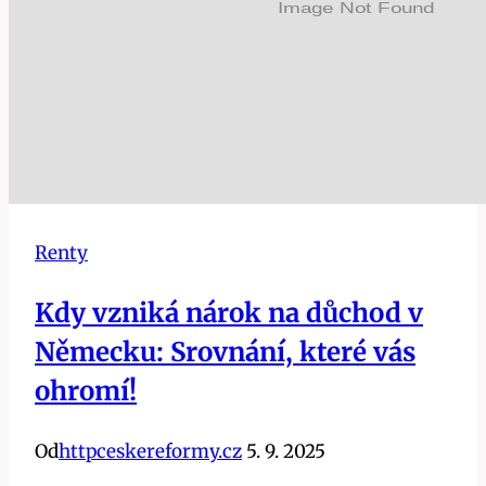
odhaleno!
Renty
Kdy vzniká nárok na důchod v
Německu: Srovnání, které vás
ohromí!
Od
httpceskereformy.cz
5. 9. 2025