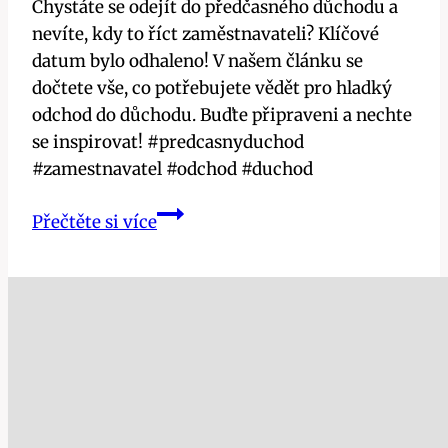
Chystáte se odejít do předčasného důchodu a
nevíte, kdy to říct zaměstnavateli? Klíčové
datum bylo odhaleno! V našem článku se
dočtete vše, co potřebujete vědět pro hladký
odchod do důchodu. Buďte připraveni a nechte
se inspirovat! #predcasnyduchod
#zamestnavatel #odchod #duchod
Kdy
Přečtěte si více
nahlásit
zaměstnavateli
odchod
do
předčasného
důchodu:
Klíčové
datum