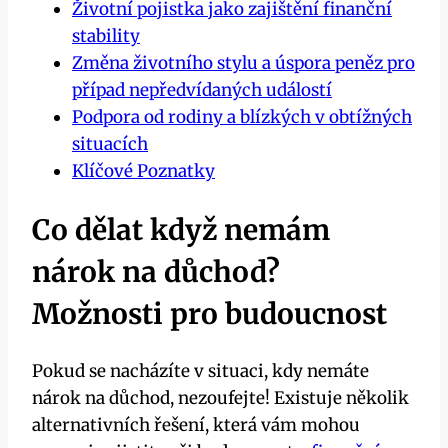
Životní pojistka jako zajištění finanční
stability
Změna životního stylu a úspora peněz pro
případ nepředvídaných událostí
Podpora od rodiny a blízkých v obtížných
situacích
Klíčové Poznatky
Co dělat když nemám
nárok na důchod?
Možnosti pro budoucnost
Pokud se nacházíte v situaci, kdy nemáte
nárok na důchod, nezoufejte! Existuje několik
alternativních řešení, která vám mohou