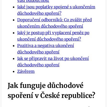
vaši budoucnost
Jaké jsou poplatky spojené s ukončením
důchodového spoření?
Doporučení odborníků: Co zvážit před
ukončením důchodového spoření
Jaký je postup při vyplacení peněz po
ukončení důchodového spoření?
Pozitiva a negativa ukončení
důchodového spoření
Jak se připravit na život po ukončení
důchodového spoření
Závěrem
Jak funguje důchodové
spoření v České republice?