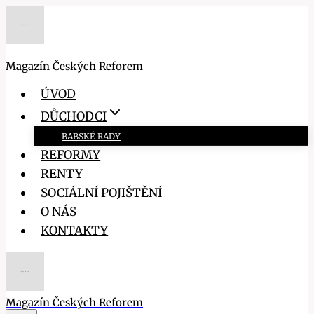
Přeskočit
na
obsah
Magazín Českých Reforem
ÚVOD
DŮCHODCI
BABSKÉ RADY
REFORMY
RENTY
SOCIÁLNÍ POJIŠTĚNÍ
O NÁS
KONTAKTY
Magazín Českých Reforem