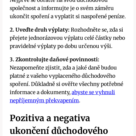
Nejprve se obraťte na svou důchodovou
společnost a informujte je o svém záměru
ukončit spoření a vyplatit si naspořené peníze.
2. Uveďte druh výplaty:
Rozhodněte se, zda si
přejete jednorázovou výplatu celé částky nebo
pravidelné výplaty po dobu určenou výši.
3. Zkontrolujte daňové povinnosti:
Nezapomeňte zjistit, zda a jaké daně budou
platné z vašeho vyplaceného důchodového
spoření. Důkladně si ověřte všechny potřebné
informace a dokumenty,
abyste se vyhnuli
nepříjemným překvapením
.
Pozitiva a negativa
ukončení důchodového