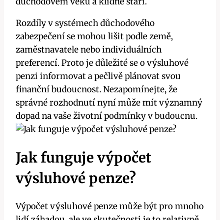
důchodovém věku a klidné stáří.
Rozdíly v systémech důchodového
zabezpečení se mohou lišit podle země,
zaměstnavatele nebo individuálních
preferencí. Proto je důležité se o výsluhové
penzi informovat a pečlivě plánovat svou
finanční budoucnost. Nezapomínejte, že
správné rozhodnutí nyní může mít významný
dopad na vaše životní podmínky v budoucnu.
Jak funguje výpočet
výsluhové penze?
Výpočet výsluhové penze může být pro mnoho
lidí záhadou, ale ve skutečnosti je to relativně