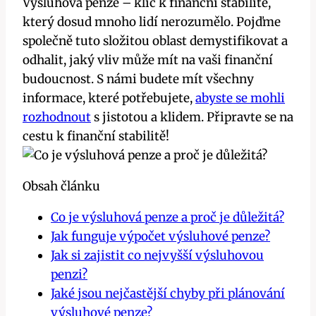
Výsluhová penze – klíč k finanční stabilitě,
který dosud mnoho lidí nerozumělo. Pojďme
společně tuto složitou oblast demystifikovat a
odhalit, jaký vliv může mít na vaši finanční
budoucnost. S námi budete mít všechny
informace, které potřebujete,
abyste se mohli
rozhodnout
s jistotou a klidem. Připravte se na
cestu k finanční stabilitě!
Obsah článku
Co je výsluhová penze a proč je důležitá?
Jak funguje výpočet výsluhové penze?
Jak si zajistit co nejvyšší výsluhovou
penzi?
Jaké jsou nejčastější chyby při plánování
výsluhové penze?