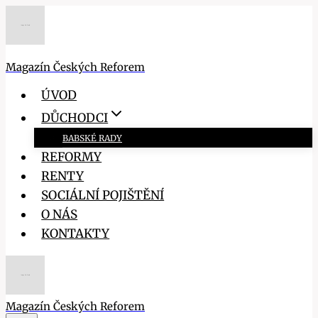
Přeskočit
na
obsah
Magazín Českých Reforem
ÚVOD
DŮCHODCI
BABSKÉ RADY
REFORMY
RENTY
SOCIÁLNÍ POJIŠTĚNÍ
O NÁS
KONTAKTY
Magazín Českých Reforem