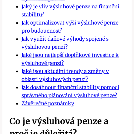
Jaký je vliv výsluhové penze na finanční
stabilitu?
Jak optimalizovat výši výsluhové penze
pro budoucnost?
Jak využít daňové výhody spojené s
výsluhovou penzí?
Jaké jsou nejlepší doplňkové investice k
výsluhové penzi?
Jaké jsou aktuální trendy a změny v
oblasti výsluhových penzí?
Jak dosáhnout finanční stability pomocí
správného plánování výsluhové penze?
Závěrečné poznámky
Co je výsluhová penze a
proč je důležitá?