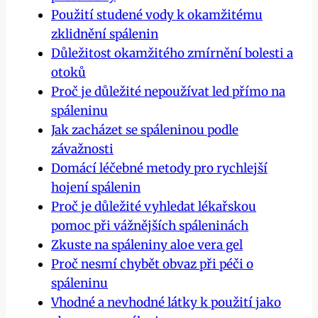
Použití studené vody k okamžitému
zklidnění spálenin
Důležitost okamžitého zmírnění bolesti a
otoků
Proč je důležité nepoužívat led přímo na
spáleninu
Jak zacházet se spáleninou podle
závažnosti
Domácí léčebné metody pro rychlejší
hojení spálenin
Proč je důležité vyhledat lékařskou
pomoc při vážnějších spáleninách
Zkuste na spáleniny aloe vera gel
Proč nesmí chybět obvaz při péči o
spáleninu
Vhodné a nevhodné látky k použití jako