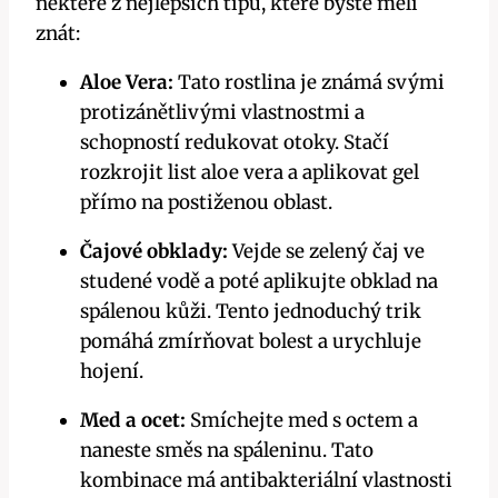
některé z nejlepších tipů, které byste měli
znát:
Aloe Vera:
Tato rostlina je známá svými
protizánětlivými vlastnostmi a
schopností redukovat otoky. Stačí
rozkrojit list aloe vera a aplikovat gel
přímo na postiženou oblast.
Čajové obklady:
Vejde se zelený čaj ve
studené vodě a poté aplikujte obklad na
spálenou kůži. Tento jednoduchý trik
pomáhá zmírňovat bolest a urychluje
hojení.
Med a ocet:
Smíchejte med s octem a
naneste směs na spáleninu. Tato
kombinace má antibakteriální vlastnosti