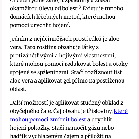
Chcete rychle zahojit spáleniny a získat
okamžitou úlevu od bolesti? Existuje mnoho
domácích léčebných metod, které mohou
pomoci urychlit hojení.
Jedním z nejúčinnějších prostředků je aloe
vera. Tato rostlina obsahuje látky s
protizánětlivými a hojivými vlastnostmi,
které mohou pomoci redukovat bolest a otoky
spojené se spáleninami. Stačí rozříznout list
aloe vera a aplikovat gel přímo na postiženou
oblast.
Další možností je aplikovat studený obklad z
obyčejného čaje. Čaj obsahuje třísloviny,
které
mohou pomoci zmírnit bolest
a urychlit
hojení pokožky. Stačí namočit gázu nebo
hadřík vychlazeným čajem a přiložit na