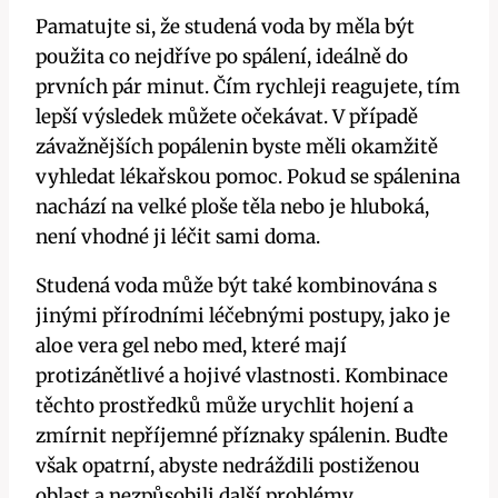
Pamatujte si, že studená voda by měla být
použita co nejdříve po spálení, ideálně do
prvních pár minut. Čím rychleji reagujete, tím
lepší výsledek můžete očekávat. V případě
závažnějších popálenin byste měli okamžitě
vyhledat lékařskou pomoc. Pokud se spálenina
nachází na velké ploše těla nebo je hluboká,
není vhodné ji léčit sami doma.
Studená voda může být také kombinována s
jinými přírodními léčebnými postupy, jako je
aloe vera gel nebo med, které mají
protizánětlivé a hojivé vlastnosti. Kombinace
těchto prostředků může urychlit hojení a
zmírnit nepříjemné příznaky spálenin. Buďte
však opatrní, abyste nedráždili postiženou
oblast a nezpůsobili další problémy.