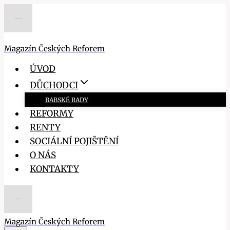
Přeskočit
na
obsah
Magazín Českých Reforem
ÚVOD
DŮCHODCI
BABSKÉ RADY
REFORMY
RENTY
SOCIÁLNÍ POJIŠTĚNÍ
O NÁS
KONTAKTY
Magazín Českých Reforem