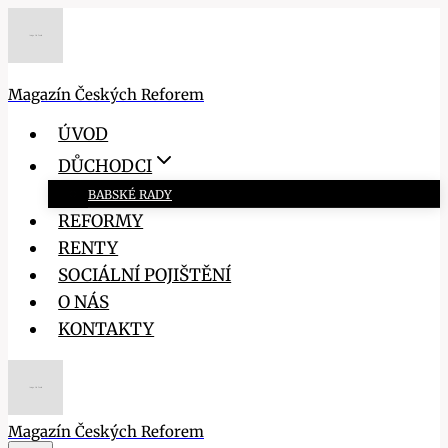
Přeskočit
na
obsah
Magazín Českých Reforem
ÚVOD
DŮCHODCI
BABSKÉ RADY
REFORMY
RENTY
SOCIÁLNÍ POJIŠTĚNÍ
O NÁS
KONTAKTY
Magazín Českých Reforem