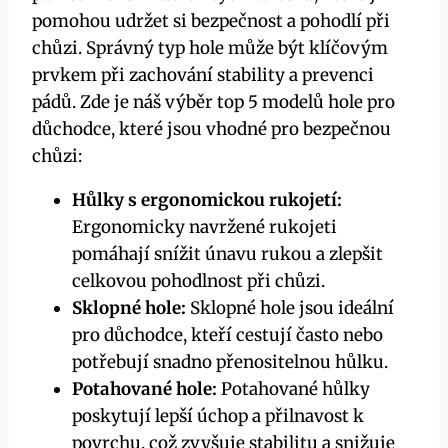
pomohou udržet si bezpečnost a pohodlí při
chůzi. Správný typ hole může být klíčovým
prvkem při zachování stability a prevenci
pádů. Zde je náš výběr top 5 modelů hole pro
důchodce, které jsou vhodné pro bezpečnou
chůzi:
Hůlky s ergonomickou rukojetí:
Ergonomicky navržené rukojeti
pomáhají snížit únavu rukou a zlepšit
celkovou pohodlnost při chůzi.
Sklopné hole:
Sklopné hole jsou ideální
pro důchodce, kteří cestují často nebo
potřebují snadno přenositelnou hůlku.
Potahované hole:
Potahované hůlky
poskytují lepší úchop a přilnavost k
povrchu, což zvyšuje stabilitu a snižuje