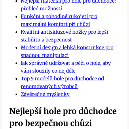
Nejlepší materiál pro hole pro důchodce:
přehled možností
Funkční a pohodlné rukojeti pro
maximální komfort při chůzi
Kvalitní antiskluzové nožky pro lepší
stabilitu a bezpečnost
Moderní design a lehká konstrukce pro
snadnou manipulaci
Jak správně udržovat a péči o hole, aby
vám sloužily co nejdéle
Top 5 modelů hole pro důchodce od
renomovaných výrobců
Závěrečné myšlenky
Nejlepší hole pro důchodce
pro bezpečnou chůzi