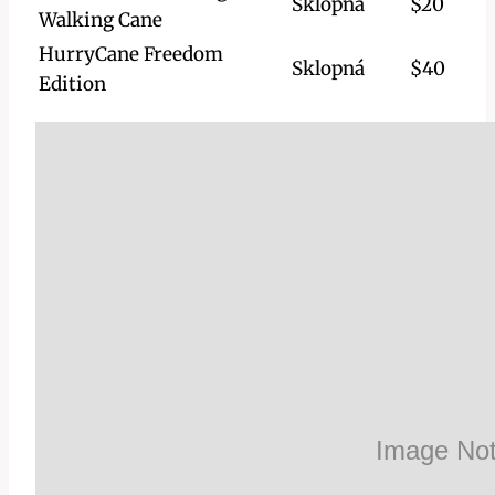
Sklopná
$20
Walking Cane
HurryCane Freedom
Sklopná
$40
Edition