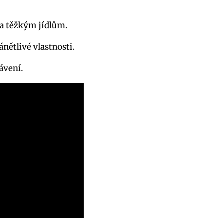
 a těžkým jídlům.
ánětlivé vlastnosti.
rávení.