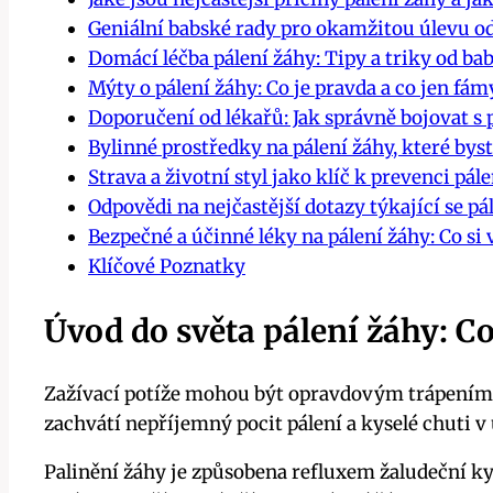
Geniální babské rady ⁤pro ‍okamžitou úlevu o
Domácí léčba pálení žáhy: Tipy ⁢a​ triky od b
Mýty o pálení žáhy: Co je pravda a co jen fám
Doporučení od lékařů: Jak správně ‌bojovat s
Bylinné ‍prostředky na pálení ‌žáhy, které by
Strava a životní styl jako klíč k prevenci pále
Odpovědi na nejčastější dotazy týkající se pá
Bezpečné a účinné léky na pálení žáhy: Co si 
Klíčové Poznatky
Úvod do světa pálení žáhy: Co 
Zažívací ⁢potíže mohou být opravdovým trápením, a 
zachvátí nepříjemný pocit pálení a kyselé chuti v 
Palinění žáhy⁣ je způsobena refluxem žaludeční ky