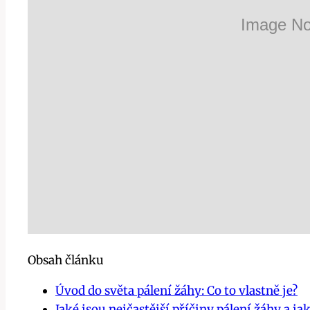
Obsah článku
Úvod do světa pálení žáhy: Co to ⁣vlastně je?
Jaké jsou‍ nejčastější příčiny pálení⁢ žáhy a jak