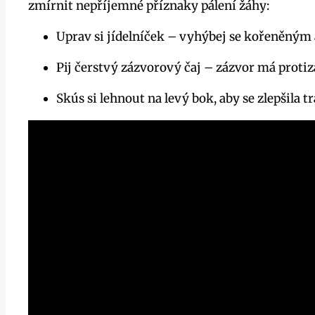
zmírnit nepříjemné ⁢příznaky pálení žáhy:
Uprav si jídelníček – vyhýbej se kořeněným
Pij čerstvý zázvorový čaj – zázvor⁤ má protiz
Skús si lehnout na levý bok, ‍aby se zlepšila t