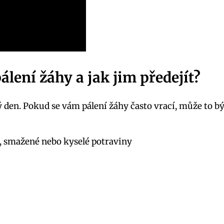
álení⁢ žáhy a jak⁢ jim předejít?
 den. Pokud se vám pálení žáhy často vrací, může to b
, smažené nebo kyselé potraviny