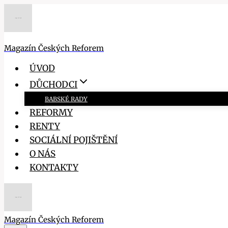
Přeskočit
na
obsah
Magazín Českých Reforem
ÚVOD
DŮCHODCI
BABSKÉ RADY
REFORMY
RENTY
SOCIÁLNÍ POJIŠTĚNÍ
O NÁS
KONTAKTY
Magazín Českých Reforem