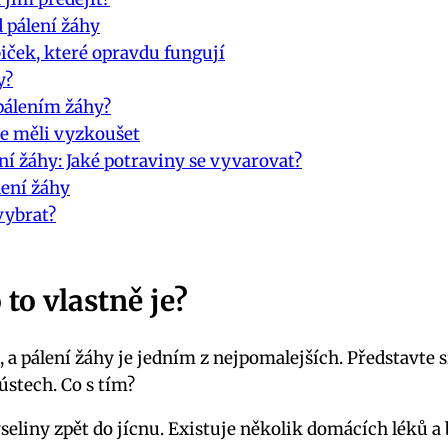
d pálení žáhy
abiček, které opravdu fungují
y?
 pálením žáhy?
ste měli vyzkoušet
ní žáhy:​ Jaké ‍potraviny se vyvarovat?
lení žáhy
vybrat?
to ⁣vlastně je?
pálení žáhy je jedním z nejpomalejších. Představte si, ž
ústech. Co s tím?
seliny zpět do jícnu. Existuje několik domácích ‌léků a