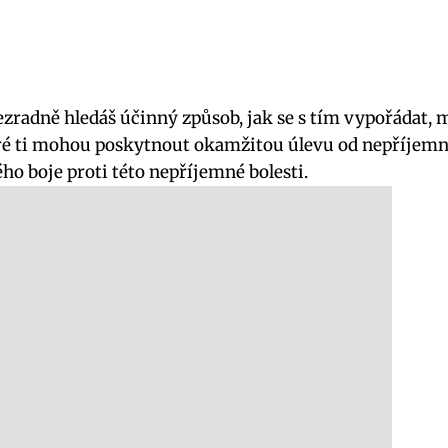
zradně hledáš účinný způsob, jak se ‍s tím vypořádat, má
ré ti mohou poskytnout⁤ okamžitou úlevu od‍ nepříje
o boje proti této nepříjemné ⁢bolesti.