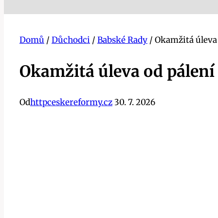
Domů
/
Důchodci
/
Babské Rady
/
Okamžitá úleva 
Okamžitá úleva od pálení
Od
httpceskereformy.cz
30. 7. 2026