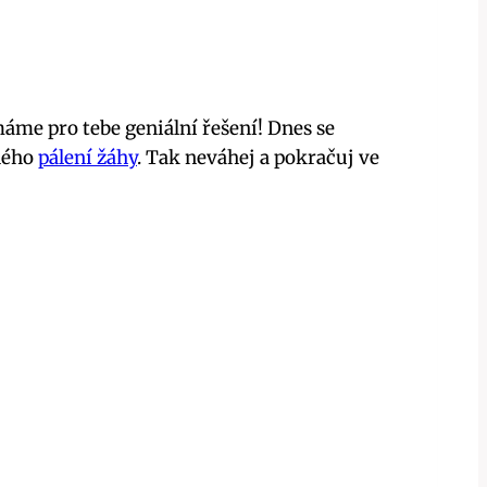
me pro tebe geniální řešení!​ Dnes se ​
mného
pálení žáhy
.⁢ Tak neváhej a pokračuj ve