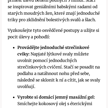
přinést úlevu během pouhých 5 minut. Stačí
se inspirovat geniálními babskými radami od
starých moudrých žen, které‌ znají jednoduché
triky pro zklidnění bolestivých​ svalů a‍ šlach.
Vyzkoušejte ⁤tyto osvědčené postupy a užijte si
pocit úlevy ⁢a pohodlí:
Provádějte jednoduché strečinkové
cviky:
⁤Napjaté lýtkové svaly ⁢můžete
uvolnit​ pomocí ⁤jednoduchých
strečinkových ​cvičení. Stačí se posadit na‌
podlahu a natáhnout nohu před sebe,
následně se sklonit k ní ⁣a cítit, jak se ⁢svaly
uvolňují.
Vyrobte si domácí jemný masážní gel:
Smíchejte kokosový olej s‌ éterickými