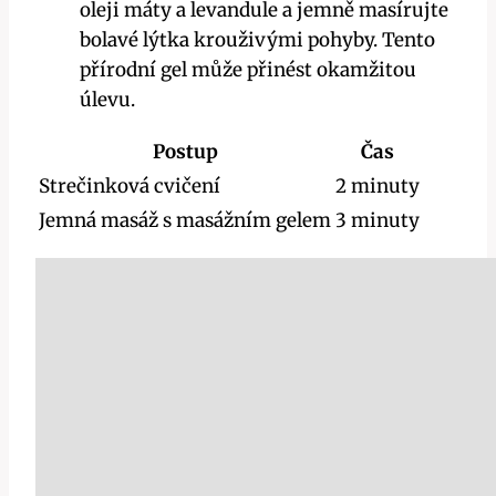
⁤oleji máty a levandule​ a ‍jemně masírujte
⁣bolavé lýtka krouživými pohyby.⁢ Tento
přírodní ⁢gel může přinést ‌okamžitou
úlevu.
Postup
Čas
Strečinková ​cvičení
2 minuty
Jemná masáž s masážním gelem
3 minuty