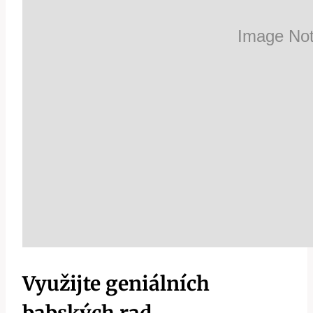
Využijte geniálních
babských rad