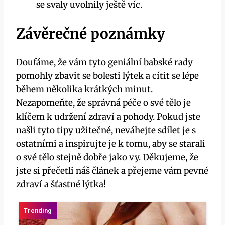
se⁣ svaly uvolnily ještě víc.
Závěrečné ‍poznámky
Doufáme, že vám ​tyto geniální babské rady
pomohly zbavit se bolesti lýtek a cítit se lépe​
během několika ‌krátkých minut.
Nezapomeňte, že správná ‍péče o své⁣ tělo je ​
klíčem⁣ k udržení ‌zdraví a pohody.‍ Pokud jste
‌našli tyto tipy užitečné, ‍neváhejte sdílet je s⁤
ostatními a inspirujte je k‍ tomu, aby se starali⁣
o své tělo stejně dobře jako vy. ‌Děkujeme, že
⁤jste si přečetli náš článek a přejeme vám pevné‌
zdraví⁢ a šťastné‌ lýtka!