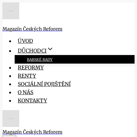
Přeskočit
na
obsah
Magazín Českých Reforem
ÚVOD
DŮCHODCI
BABSKÉ RADY
REFORMY
RENTY
SOCIÁLNÍ POJIŠTĚNÍ
O NÁS
KONTAKTY
Magazín Českých Reforem