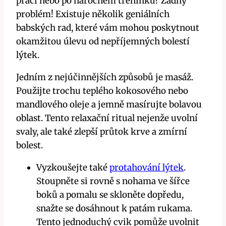
práci nebo po náročném tréninku? Žádný
⁢problém! Existuje několik geniálních
babských rad, které​ vám mohou poskytnout
⁤okamžitou úlevu od nepříjemných ‍bolestí
lýtek.
Jedním z nejúčinnějších způsobů je masáž.
Použijte ⁣trochu ‌teplého kokosového nebo
mandlového oleje a jemně masírujte bolavou
oblast. Tento⁣ relaxační‌ ritual nejenže uvolní
svaly, ale‌ také zlepší průtok krve a zmírní‍
bolest.
Vyzkoušejte také
protahování lýtek
.
Stoupněte si rovně‍ s nohama ve šířce
boků a pomalu‍ se skloněte dopředu,
⁣snažte⁣ se ⁣dosáhnout‌ k patám rukama.
‍Tento‌ jednoduchý cvik pomůže uvolnit