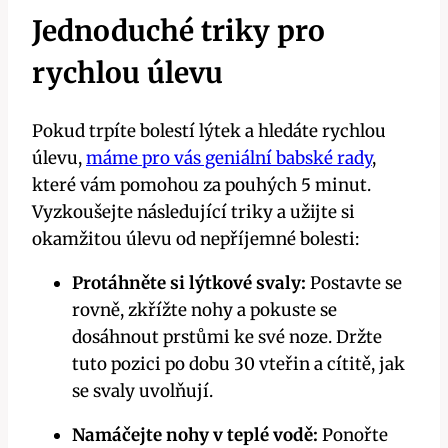
Jednoduché triky pro
rychlou úlevu
Pokud trpíte ‌bolestí lýtek⁣ a hledáte ⁤rychlou
úlevu,
máme pro vás geniální babské rady
,‍
které vám pomohou za pouhých 5 minut.
Vyzkoušejte následující triky a užijte si
okamžitou úlevu ​od nepříjemné bolesti:
Protáhněte si lýtkové svaly:
Postavte se
rovně, zkřížte nohy a pokuste se
dosáhnout prstůmi ke své noze. Držte
tuto pozici po dobu 30 vteřin a cítitě, jak
se svaly uvolňují.
Namáčejte nohy‍ v teplé vodě:
Ponořte