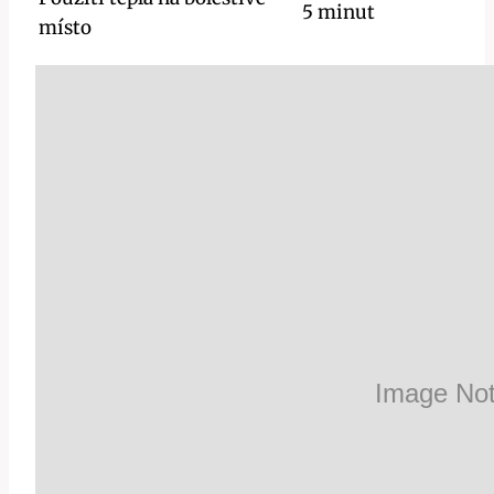
5 minut
místo