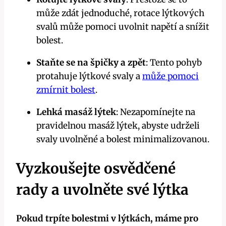
může zdát‍ jednoduché, rotace lýtkových
svalů může pomoci uvolnit napětí a ​snížit
bolest.
Staňte se na špičky a zpět
: Tento pohyb
protahuje lýtkové svaly a
může‍ pomoci
zmírnit ​bolest
.
Lehká masáž lýtek
: ‍Nezapomínejte na
pravidelnou⁣ masáž lýtek, abyste udrželi
svaly uvolněné a ‍bolest minimalizovanou.
Vyzkoušejte osvědčené
rady a uvolněte své lýtka
Pokud ⁤trpíte bolestmi v⁢ lýtkách,‌ máme pro