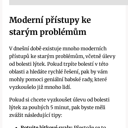
Moderní ​přístupy ke
starým problémům
V ⁤dnešní době existuje mnoho moderních
⁤přístupů ke⁢ starým problémům, včetně úlevy⁣
od bolesti‍ lýtek. Pokud trpíte bolestí v této
oblasti a hledáte rychlé​ řešení, pak by ⁣vám
mohly pomoci geniální babské rady,⁤ které
vyzkoušelo⁤ již mnoho lidí.
Pokud si chcete vyzkoušet úlevu od bolesti
lýtek‍ za ⁤pouhých⁤ 5 minut, pak ‌byste​ měli
zvážit následující tipy:
Rotujte lýtkové svaly
: Přestože ⁤se to