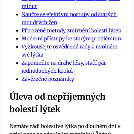
minut
Naučte se efektivní postupy od starých
moudrých ​žen
Přirozené metody zmírnění bolesti lýtek
Moderní ​přístupy ke starým problémům
Vyzkoušejte osvědčené rady a uvolněte
své lýtka
Zapomeňte na drahé‌ léky, stačí pár
jednoduchých kroků
Závěrečné ‍poznámky
Úleva od⁤ nepříjemných
bolestí lýtek
Nemáte rádi bolestivé lýtka ⁣po dlouhém dni ‍v