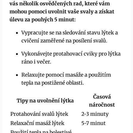
vás několik osvědčených rad, které vám
‌mohou pomoci uvolnit vaše‌ svaly a získat
úlevu za pouhých 5 minut:
Vypracujte se na sledování stavu lýtek ​a
cvičení zaměřené na posílení svalů.
Vykonávejte protahovací cviky pro lýtka
ráno ‍i večer.
Relaxujte​ pomocí ‌masáže a použitím
tepla na postižené‍ oblasti.
Časová
Tipy na uvolnění‍ lýtka
náročnost
Protahování svalů lýtek
2-3 minuty
Relaxační masáž lýtek
5-7 minut
Použití tepla⁢ na bolestivé