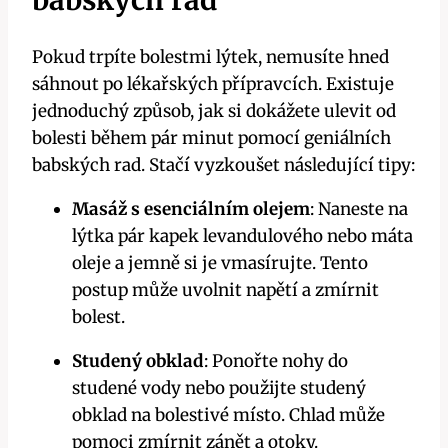
Pokud ‌trpíte bolestmi lýtek, nemusíte hned
⁢sáhnout po lékařských přípravcích. ​Existuje
jednoduchý ‍způsob, jak si dokážete ulevit od
bolesti během pár minut pomocí geniálních
babských rad. ⁢Stačí​ vyzkoušet následující tipy:
Masáž s esenciálním olejem
: Naneste ‍na
lýtka pár ‌kapek levandulového nebo máta
‍oleje a jemně si je vmasírujte.⁤ Tento
postup může uvolnit napětí a zmírnit
bolest.
Studený obklad
: Ponořte nohy do
studené vody⁢ nebo⁤ použijte studený
obklad na bolestivé místo. Chlad může​
pomoci zmírnit zánět a ⁣otoky.