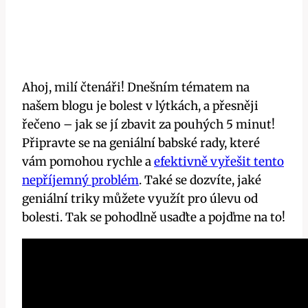
Ahoj, milí čtenáři! Dnešním tématem na
našem blogu je bolest v lýtkách, a přesněji
řečeno‍ – jak ​se jí zbavit za pouhých ⁢5 minut!
Připravte se ​na geniální babské rady, které
vám ⁢pomohou rychle ⁣a
efektivně vyřešit tento
nepříjemný problém
. Také se dozvíte, jaké
geniální⁤ triky můžete využít pro úlevu od ​
bolesti. ⁤Tak se‍ pohodlně usaďte a pojďme na to!