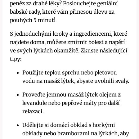
peněz ‍za drahé léky? Poslouchejte geniální
babské rady, které vám ⁣přinesou úlevu za
‌pouhých ​5 minut!
S jednoduchými kroky a ingrediencemi, které
najdete ‌doma, můžete zmírnit bolest⁢ a napětí
ve svých ‌lýtkách ‌okamžitě.‌ Zkuste následující
tipy:
Použijte ⁤teplou sprchu nebo ⁣pleťovou
vodu na⁢ masáž lýtek, abyste uvolnili svaly.
Proveďte jemnou ​masáž lýtek olejem z⁣
levandule nebo ‌pepřové ⁢máty pro další
relaxaci.
Udělejte‌ si domácí obklad s horkými
obklady nebo⁣ bramborami na ⁣lýtkách, aby