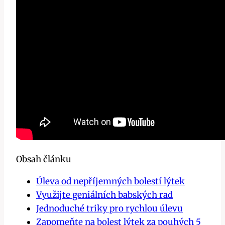
Obsah článku
Úleva od⁤ nepříjemných bolestí lýtek
Využijte geniálních babských rad
Jednoduché triky pro rychlou úlevu
Zapomeňte na bolest lýtek za‌ pouhých 5