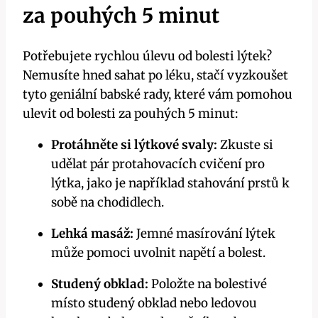
za‌ pouhých 5 minut
Potřebujete rychlou úlevu od bolesti lýtek?
Nemusíte hned sahat po léku, ⁤stačí vyzkoušet
tyto geniální babské rady, které vám pomohou⁢
ulevit od bolesti za ‌pouhých 5 minut:
Protáhněte si lýtkové svaly:
Zkuste ⁤si
udělat pár protahovacích cvičení pro⁢
lýtka, jako je například stahování prstů k
sobě na chodidlech.
Lehká masáž:
Jemné masírování lýtek ​
může pomoci uvolnit napětí ‌a bolest.
Studený obklad:
Položte na bolestivé
⁤místo studený⁢ obklad nebo⁤ ledovou