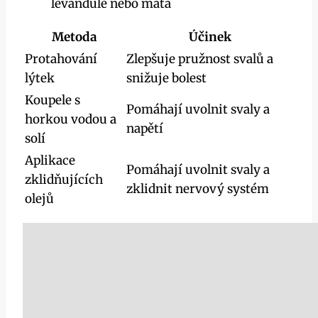
levandule nebo máta
Metoda
Účinek
Protahování
Zlepšuje pružnost svalů a
lýtek
snižuje bolest
Koupele ​s
Pomáhají ‍uvolnit svaly a
horkou vodou a
napětí
‍solí
Aplikace
Pomáhají uvolnit svaly a
zklidňujících
zklidnit⁣ nervový systém
‍olejů