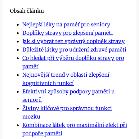
Obsah článku
Nejlepší léky na paměť pro seniory
Doplňky stravy pro zlepšení paměti
Jak si vybrat ten správný doplněk stravy
Důležité látky pro udržení zdravé paměti
Co hledat při výběru doplňku stravy pro
paměť
Nejnovější trend v oblasti zlepšení
kognitivních funkcí
Efektivní způsoby podpory paměti u
seniorů
Živiny klíčové pro správnou funkci
mozku
Kombinace látek pro maximální efekt při
podpoře paměti