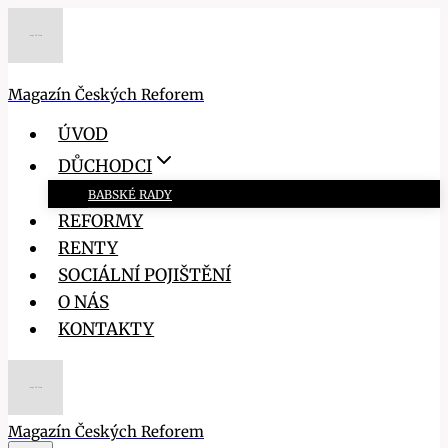
Přeskočit
na
obsah
Magazín Českých Reforem
ÚVOD
DŮCHODCI
BABSKÉ RADY
REFORMY
RENTY
SOCIÁLNÍ POJIŠTĚNÍ
O NÁS
KONTAKTY
Magazín Českých Reforem