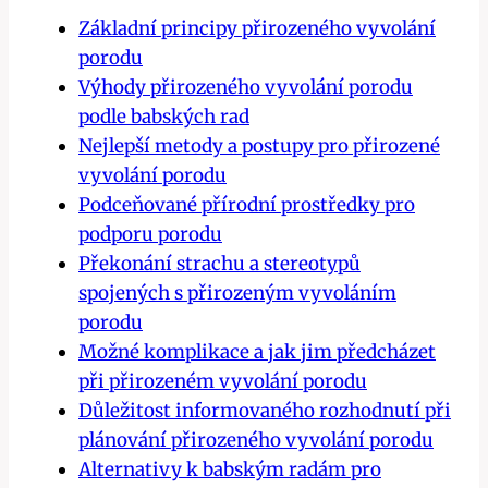
Základní principy přirozeného vyvolání
porodu
Výhody přirozeného vyvolání porodu
podle babských rad
Nejlepší metody a postupy pro přirozené
vyvolání porodu
Podceňované přírodní prostředky pro
podporu porodu
Překonání strachu a stereotypů
spojených s přirozeným vyvoláním
porodu
Možné komplikace a jak jim předcházet
při přirozeném vyvolání porodu
Důležitost informovaného rozhodnutí při
plánování přirozeného vyvolání porodu
Alternativy k babským radám pro