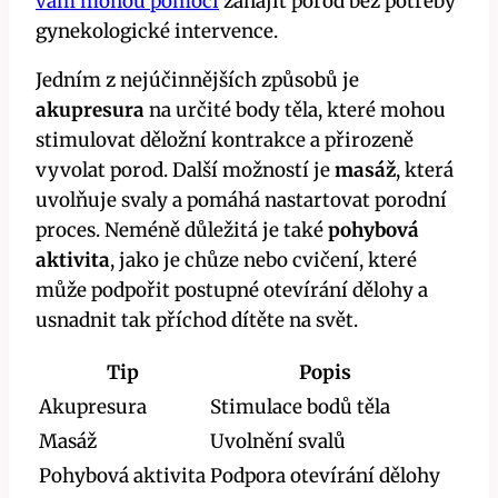
vám mohou pomoci
zahájit porod bez potřeby
gynekologické intervence.
Jedním z nejúčinnějších způsobů je
akupresura
na určité body těla, které mohou
stimulovat děložní kontrakce a přirozeně
vyvolat porod. Další možností je
masáž
, která
uvolňuje svaly a pomáhá nastartovat porodní
proces. Neméně důležitá je také
pohybová
aktivita
, jako je chůze nebo cvičení, které
může podpořit postupné otevírání dělohy a
usnadnit tak příchod dítěte na svět.
Tip
Popis
Akupresura
Stimulace bodů těla
Masáž
Uvolnění svalů
Pohybová aktivita
Podpora otevírání dělohy