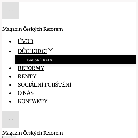
Přeskočit
na
obsah
Magazín Českých Reforem
ÚVOD
DŮCHODCI
BABSKÉ RADY
REFORMY
RENTY
SOCIÁLNÍ POJIŠTĚNÍ
O NÁS
KONTAKTY
Magazín Českých Reforem