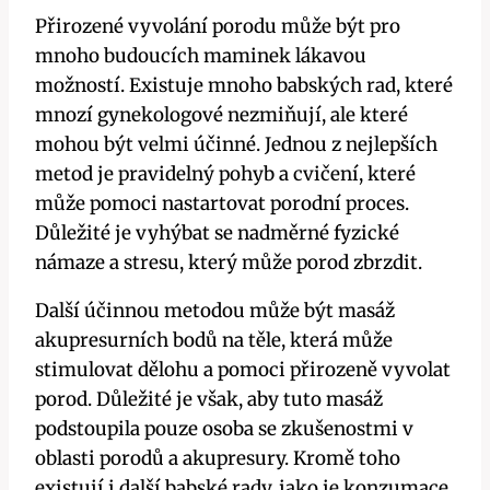
Přirozené vyvolání porodu může být pro
mnoho budoucích maminek lákavou
možností. Existuje mnoho babských rad, které
mnozí gynekologové nezmiňují, ale které
mohou být velmi účinné. Jednou z nejlepších
metod je pravidelný pohyb a cvičení, které
může pomoci nastartovat porodní proces.
Důležité je vyhýbat se nadměrné fyzické
námaze a stresu, který může porod zbrzdit.
Další účinnou metodou může být masáž
akupresurních bodů na těle, která může
stimulovat dělohu a pomoci přirozeně vyvolat
porod. Důležité je však, aby tuto masáž
podstoupila pouze osoba se zkušenostmi v
oblasti porodů a akupresury. Kromě toho
existují i další babské rady, jako je konzumace