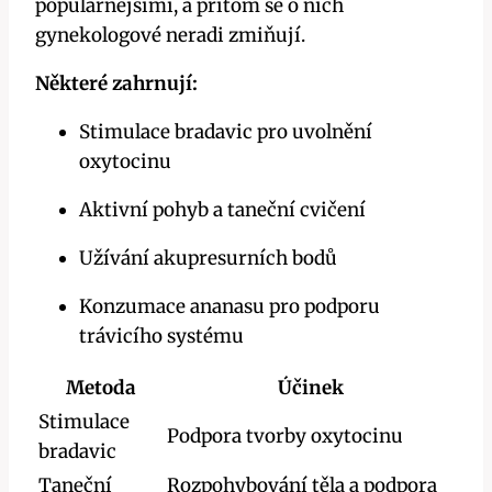
populárnějšími, a přitom se o nich
gynekologové neradi zmiňují.
Některé zahrnují:
Stimulace bradavic pro uvolnění
oxytocinu
Aktivní pohyb a taneční cvičení
Užívání akupresurních bodů
Konzumace ananasu pro podporu
trávicího systému
Metoda
Účinek
Stimulace
Podpora tvorby oxytocinu
bradavic
Taneční
Rozpohybování těla a podpora