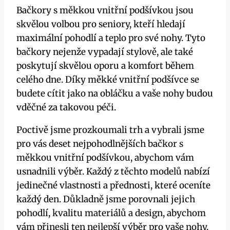
Bačkory s měkkou vnitřní podšívkou jsou
skvělou volbou pro seniory, kteří hledají
maximální pohodlí a teplo pro své nohy. Tyto
bačkory nejenže vypadají stylově, ale také
poskytují skvělou oporu a komfort během
celého dne. Díky měkké vnitřní podšívce se
budete cítit jako na obláčku a vaše nohy budou
vděčné za takovou péči.
Poctivě jsme prozkoumali trh a vybrali jsme
pro vás deset nejpohodlnějších bačkor s
měkkou vnitřní podšívkou, abychom vám
usnadnili výběr. Každý z těchto modelů nabízí
jedinečné vlastnosti a přednosti, které oceníte
každý den. Důkladně jsme porovnali jejich
pohodlí, kvalitu materiálů a design, abychom
vám přinesli ten nejlepší výběr pro vaše nohy.