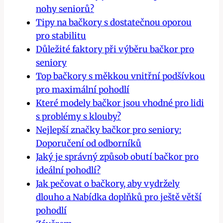
nohy seniorů?
Tipy na bačkory s dostatečnou oporou
pro stabilitu
Důležité faktory při výběru bačkor pro
seniory
Top bačkory s měkkou vnitřní podšívkou
pro maximální pohodlí
Které modely bačkor jsou vhodné pro lidi
s problémy s klouby?
Nejlepší značky bačkor pro seniory:
Doporučení od odborníků
Jaký je správný způsob obutí bačkor pro
ideální pohodlí?
Jak pečovat o bačkory, aby vydržely
dlouho a Nabídka doplňků pro ještě větší
pohodlí