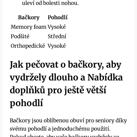
uleví od bolesti nohou.
Bačkory
Pohodlí
Memory foam
Vysoké
Podšité
Střední
Orthopedické
Vysoké
Jak pečovat o bačkory, aby
vydržely dlouho a Nabídka
doplňků pro ještě větší
pohodlí
Bačkory jsou oblíbenou obuví pro seniory díky
svému pohodlí a jednoduchému použití.
Pokud chcete, aby vaše bačkory vydržely co