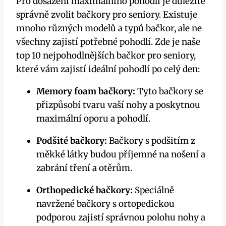
Pro dosažení maximálního pohodlí je důležité
správně zvolit bačkory pro seniory. Existuje
mnoho různých modelů a typů bačkor, ale ne
všechny zajistí potřebné pohodlí. Zde je naše
top 10 nejpohodlnějších bačkor pro seniory,
které vám zajistí ideální pohodlí po celý den:
Memory foam bačkory:
Tyto bačkory se
přizpůsobí tvaru vaší nohy a poskytnou
maximální oporu a pohodlí.
Podšité bačkory:
Bačkory s podšitím z
měkké látky budou příjemné na nošení a
zabrání tření a otěrům.
Orthopedické bačkory:
Speciálně
navržené bačkory s ortopedickou
podporou zajistí správnou polohu nohy a