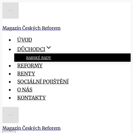
Přeskočit
na
obsah
Magazín Českých Reforem
ÚVOD
DŮCHODCI
BABSKÉ RADY
REFORMY
RENTY
SOCIÁLNÍ POJIŠTĚNÍ
O NÁS
KONTAKTY
Magazín Českých Reforem