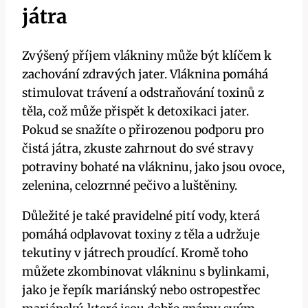
játra
Zvýšený příjem vlákniny ⁣může být ​klíčem k ​
zachování zdravých jater. Vláknina pomáhá
stimulovat trávení a odstraňování toxinů z
těla, což ​může přispět k detoxikaci jater.
Pokud ⁣se snažíte‌ o přirozenou podporu pro
čistá játra, zkuste⁣ zahrnout ‍do své stravy
potraviny ⁣bohaté ‍na vlákninu, jako jsou‍ ovoce,
⁢zelenina, celozrnné pečivo a luštěniny.
Důležité ‍je také​ pravidelné​ pití vody, která‌
pomáhá odplavovat ‍toxiny ⁢z ⁢těla a udržuje
tekutiny v játrech⁣ proudící. Kromě toho
můžete zkombinovat vlákninu s bylinkami,
jako je řepík mariánský nebo⁢ ostropestřec