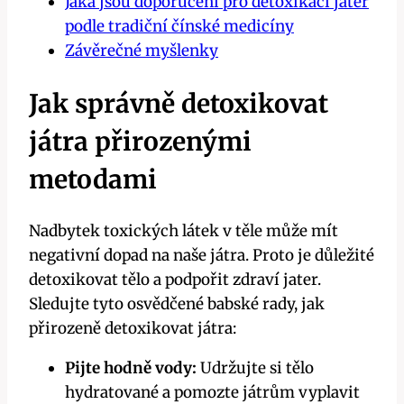
Jaká jsou‌ doporučení pro detoxikaci jater
podle tradiční čínské medicíny
Závěrečné‌ myšlenky
Jak správně⁣ detoxikovat⁢
játra přirozenými
metodami
Nadbytek toxických látek v těle‌ může mít
negativní dopad na naše játra. Proto je důležité
detoxikovat⁤ tělo ⁣a podpořit​ zdraví jater.
Sledujte tyto osvědčené babské rady, jak
přirozeně detoxikovat ⁣játra:
Pijte hodně vody:
Udržujte‍ si tělo
hydratované⁣ a pomozte játrům vyplavit⁢