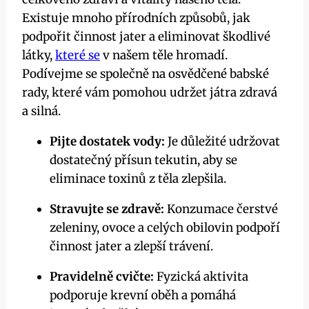
Existuje mnoho přírodních způsobů, jak
podpořit činnost jater‌ a eliminovat škodlivé
látky,
které se
v našem těle hromadí.
Podívejme‌ se společně na osvědčené babské
‍rady, které⁣ vám pomohou udržet ⁢játra zdravá
a‌ silná.
Pijte dostatek‌ vody:
Je důležité udržovat
dostatečný přísun tekutin, aby ‍se
eliminace​ toxinů z těla zlepšila.
Stravujte se‍ zdravě:
Konzumace čerstvé
‌zeleniny, ​ovoce​ a celých⁢ obilovin⁣ podpoří
činnost jater ‌a⁤ zlepší trávení.
Pravidelně⁢ cvičte:
Fyzická aktivita
podporuje ⁣krevní oběh ‍a pomáhá