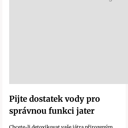
Pijte dostatek vody pro
správnou funkci jater
Chcete-li detoxikovat vaše játra ​přirozeným