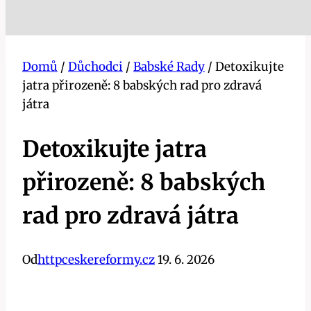
Domů
/
Důchodci
/
Babské Rady
/
Detoxikujte
jatra přirozeně: 8 babských rad pro zdravá
játra
Detoxikujte jatra
přirozeně: 8 babských
rad pro zdravá játra
Od
httpceskereformy.cz
19. 6. 2026