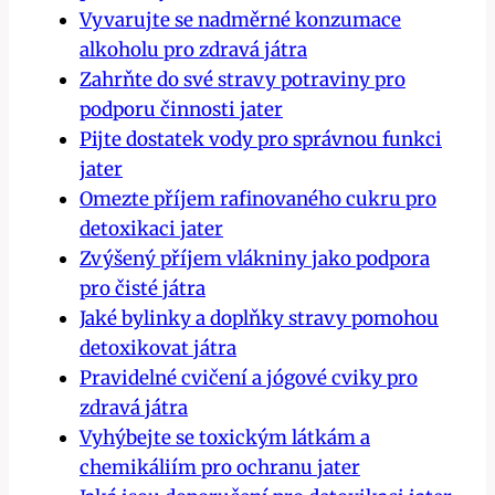
Vyvarujte se ⁤nadměrné konzumace
alkoholu pro zdravá játra
Zahrňte do ⁣své‍ stravy potraviny pro
podporu činnosti jater
Pijte dostatek vody pro správnou funkci
jater
Omezte příjem rafinovaného⁣ cukru⁤ pro
detoxikaci jater
Zvýšený příjem vlákniny jako podpora
pro čisté játra
Jaké bylinky ⁢a doplňky stravy‍ pomohou⁤
detoxikovat játra
Pravidelné cvičení a jógové cviky pro‍
zdravá játra
Vyhýbejte se toxickým látkám⁣ a‌
chemikáliím pro⁢ ochranu jater