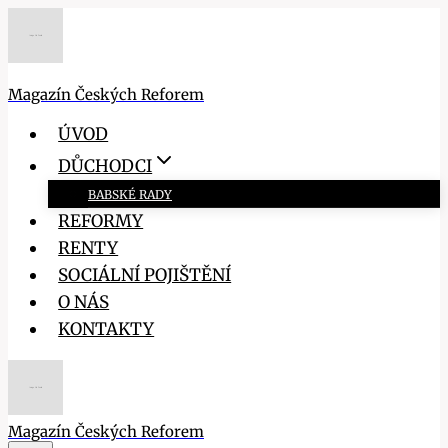
Přeskočit
na
obsah
Magazín Českých Reforem
ÚVOD
DŮCHODCI
BABSKÉ RADY
REFORMY
RENTY
SOCIÁLNÍ POJIŠTĚNÍ
O NÁS
KONTAKTY
Magazín Českých Reforem