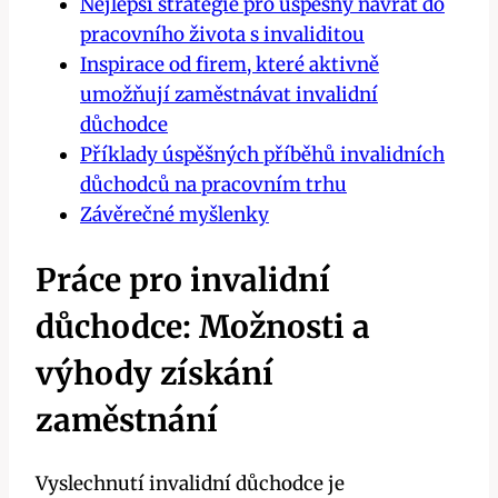
Nejlepší strategie pro úspěšný návrat do
pracovního života s invaliditou
Inspirace od firem, které aktivně
umožňují zaměstnávat invalidní
důchodce
Příklady úspěšných příběhů invalidních
důchodců na pracovním trhu
Závěrečné myšlenky
Práce pro invalidní
důchodce: Možnosti a
výhody získání
zaměstnání
Vyslechnutí invalidní důchodce je