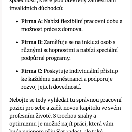
společností, které jsou otevřeny zaměstnání
invalidních důchodců:
Firma A:
Nabízí flexibilní pracovní dobu a
možnost práce z domova.
Firma B:
Zaměřuje se na inkluzi osob s
různými schopnostmi a nabízí speciální
podpůrné programy.
Firma C:
Poskytuje individuální přístup
ke každému zaměstnanci a podporuje
rozvoj jejich dovedností.
Nebojte se tedy vyhledat tu správnou pracovní
pozici pro sebe a začít novou kapitolu ve svém
profesním životě. S trochou snahy a
optimizmu je možné najít práci, která vám
bude nejenom přinášet radost, ale také