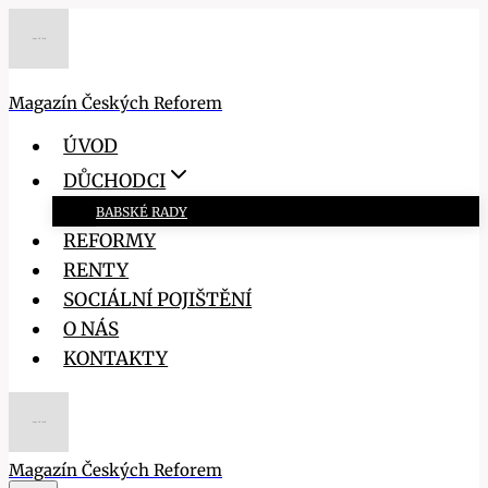
Přeskočit
na
obsah
Magazín Českých Reforem
ÚVOD
DŮCHODCI
BABSKÉ RADY
REFORMY
RENTY
SOCIÁLNÍ POJIŠTĚNÍ
O NÁS
KONTAKTY
Magazín Českých Reforem