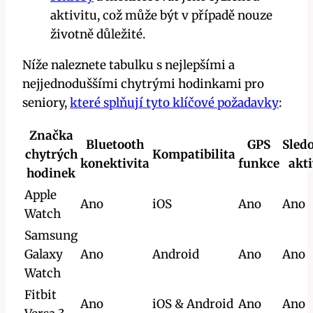
aktivitu, což může být v případě nouze
životně důležité.
Níže naleznete tabulku s nejlepšími a
nejjednoduššími chytrými hodinkami pro
seniory,
které splňují tyto klíčové požadavky
:
Značka
Bluetooth
GPS
Sled
chytrých
Kompatibilita
konektivita
funkce
akti
hodinek
Apple
Ano
iOS
Ano
Ano
Watch
Samsung
Galaxy
Ano
Android
Ano
Ano
Watch
Fitbit
Ano
iOS & Android
Ano
Ano