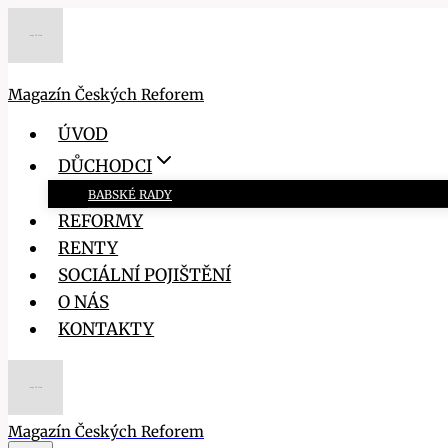
Přeskočit
na
obsah
Magazín Českých Reforem
ÚVOD
DŮCHODCI
BABSKÉ RADY
REFORMY
RENTY
SOCIÁLNÍ POJIŠTĚNÍ
O NÁS
KONTAKTY
Magazín Českých Reforem