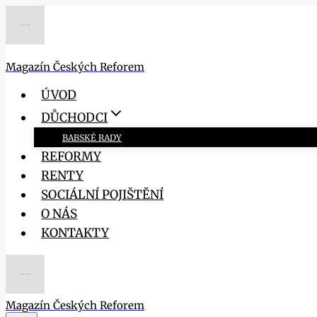
Přeskočit
na
obsah
Magazín Českých Reforem
ÚVOD
DŮCHODCI
BABSKÉ RADY
REFORMY
RENTY
SOCIÁLNÍ POJIŠTĚNÍ
O NÁS
KONTAKTY
Magazín Českých Reforem