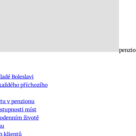
penzio
adé Boleslavi
 každého příchozího
ytu v penzionu
ostupnosti míst
dodenním životě
su
h klientů