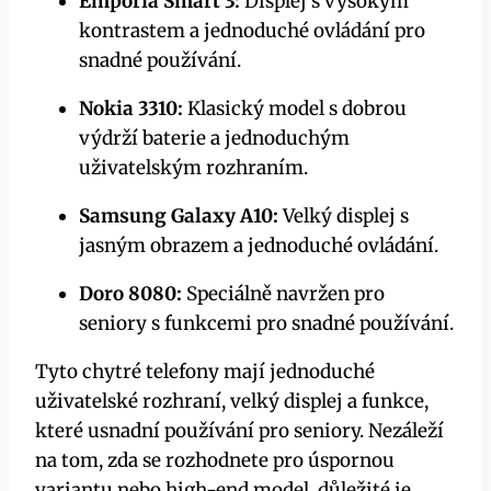
Emporia Smart 3:
Displej s vysokým
kontrastem a jednoduché ovládání pro
snadné používání.
Nokia 3310:
Klasický model s dobrou
výdrží baterie a jednoduchým
uživatelským rozhraním.
Samsung Galaxy A10:
Velký displej s
jasným obrazem a jednoduché ovládání.
Doro 8080:
Speciálně navržen pro
seniory s funkcemi pro snadné používání.
Tyto chytré telefony mají jednoduché
uživatelské rozhraní, velký displej a funkce,
které usnadní používání pro seniory. Nezáleží
na tom, zda se rozhodnete pro úspornou
variantu nebo high-end model, důležité je