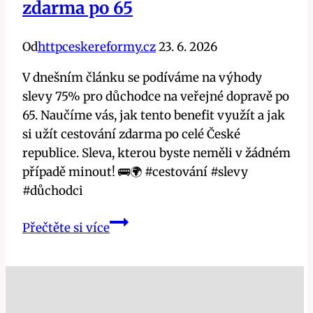
zdarma po 65
Od
httpceskereformy.cz
23. 6. 2026
V dnešním článku se podíváme na výhody
slevy 75% pro důchodce na veřejné dopravě po
65. Naučíme vás, jak tento benefit využít a jak
si užít cestování zdarma po celé České
republice. Sleva, kterou byste neměli v žádném
případě minout! 🚌🌍 #cestování #slevy
#důchodci
Sleva
Přečtěte si více
75%
pro
důchodce:
Kompletní