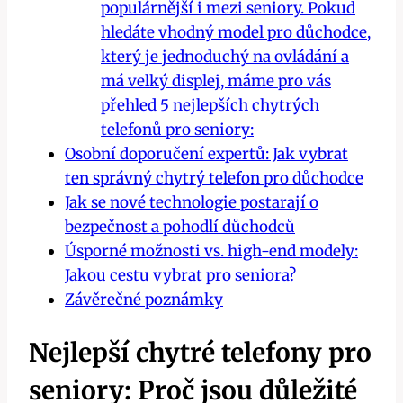
populárnější i mezi seniory. Pokud
hledáte vhodný model pro důchodce,
který je jednoduchý na ovládání a
má velký displej, máme pro vás
přehled 5 nejlepších chytrých
telefonů pro seniory:
Osobní doporučení expertů: Jak vybrat
ten správný chytrý telefon pro důchodce
Jak se nové technologie postarají o
bezpečnost a pohodlí důchodců
Úsporné možnosti vs. high-end modely:
Jakou cestu vybrat pro seniora?
Závěrečné poznámky
Nejlepší chytré telefony pro
seniory: Proč jsou důležité