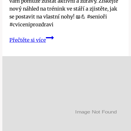
vám pomůže zůstat aktivní a zdravý. Získejte
nový náhled na trénink ve stáří a zjistěte, jak
se postavit na vlastní nohy! 📖💪 #senioři
#cviceniprozdravi
Cvičení
Přečtěte si více
pro
Seniory
Kniha:
Bestseller,
Který
Vás
Postaví
na
Nohy!