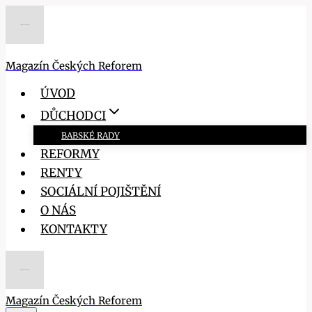
Přeskočit
na
obsah
Magazín Českých Reforem
ÚVOD
DŮCHODCI
BABSKÉ RADY
REFORMY
RENTY
SOCIÁLNÍ POJIŠTĚNÍ
O NÁS
KONTAKTY
Magazín Českých Reforem