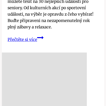
můžete těšit na 30 nejlepších událostí pro
seniory. Od kulturních akcí po sportovní
události, na výběr je opravdu z čeho vybírat!
Buďte připraveni na nezapomenutelný rok
plný zábavy a relaxace.
Akce
Přečtěte si více
pro
důchodce:
30
nejlepších
událostí
pro
seniory
v
roce
2024