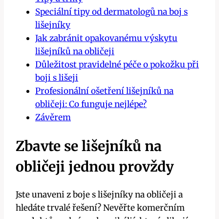
Speciální tipy od dermatologů ⁢na​ boj s
lišejníky
Jak zabránit opakovanému výskytu
lišejníků na obličeji
Důležitost​ pravidelné péče o pokožku při
boji s lišeji
Profesionální ošetření ​lišejníků na
obličeji: Co funguje nejlépe?
Závěrem
Zbavte se lišejníků na
obličeji jednou provždy
Jste ⁣unaveni z boje s lišejníky na obličeji a
hledáte trvalé řešení?‌ Nevěřte komerčním