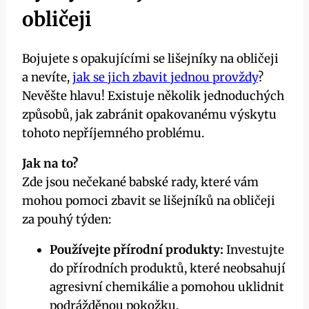
obličeji
Bojujete s opakujícími se lišejníky na​ obličeji
a nevíte,
jak se jich zbavit jednou provždy
?
Nevěšte hlavu! Existuje ‍několik⁤ jednoduchých
způsobů, jak zabránit opakovanému výskytu
tohoto nepříjemného problému.
Jak na to?
Zde jsou nečekané babské rady, které vám
mohou pomoci zbavit se lišejníků na obličeji
za pouhý týden:
Používejte přírodní produkty:
Investujte
do přírodních‌ produktů, které neobsahují
agresivní chemikálie a pomohou uklidnit
podrážděnou pokožku.