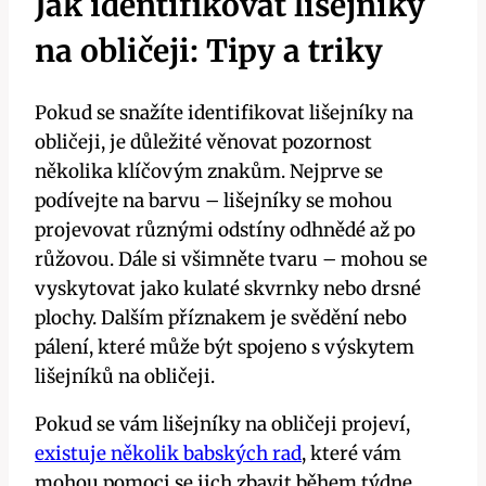
Jak identifikovat lišejníky
‌na obličeji: Tipy a triky
Pokud se snažíte identifikovat lišejníky na
obličeji, je ‌důležité věnovat pozornost
několika klíčovým znakům. Nejprve‌ se
podívejte na barvu – lišejníky se mohou
projevovat různými odstíny odhnědé ⁤až po
růžovou. ⁢Dále si všimněte tvaru – mohou se
vyskytovat jako kulaté skvrnky nebo drsné
plochy.⁢ Dalším⁣ příznakem je svědění nebo
‌pálení, které může být spojeno s výskytem
‌lišejníků na obličeji.
Pokud se ⁢vám ​lišejníky⁢ na⁤ obličeji projeví,
existuje několik babských rad
, které‌ vám
mohou pomoci se jich zbavit během ⁣týdne.‌