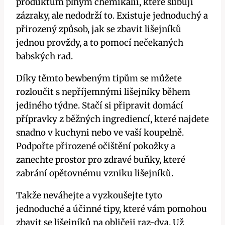
produktům plným chemikálií, které slibují ​
zázraky, ale nedodrží​ to. Existuje jednoduchý ⁣a
přirozený způsob, jak se zbavit lišejníků⁢
jednou provždy, a ⁢to pomocí nečekaných
babských rad.
Díky těmto ⁣bewbeným tipům se ​můžete
rozloučit‍ s ⁤nepříjemnými lišejníky během
jediného ​týdne. Stačí si připravit domácí
přípravky ⁤z běžných ⁣ingrediencí, které najdete
snadno v ​kuchyni nebo ve⁤ vaší koupelně.‌
Podpořte přirozené očištění pokožky a
zanechte prostor pro zdravé buňky, které
zabrání opětovnému vzniku‌ lišejníků.
Takže neváhejte a vyzkoušejte ⁤tyto
⁢jednoduché a účinné tipy, které vám pomohou
zbavit se lišejníků na obličeji raz-dva. Už