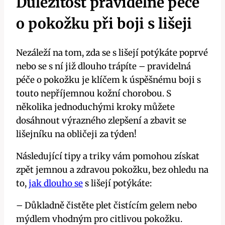
Důležitost​ pravidelné péče
o pokožku při boji s lišeji
Nezáleží na tom, zda se s ‌lišejí potýkáte poprvé
nebo se ⁣s ní již dlouho trápíte – pravidelná
‌péče o pokožku⁣ je klíčem k úspěšnému boji ⁤s
⁢touto nepříjemnou ‍kožní chorobou. S
několika jednoduchými kroky můžete
dosáhnout‌ výrazného zlepšení a zbavit se
‍lišejníku na obličeji⁣ za týden!
Následující tipy a triky vám pomohou získat
zpět jemnou​ a zdravou pokožku, bez ⁢ohledu na
to,
jak dlouho se
s lišejí potýkáte:
– Důkladně čistěte‌ plet čistícím gelem nebo
mýdlem vhodným pro citlivou pokožku.