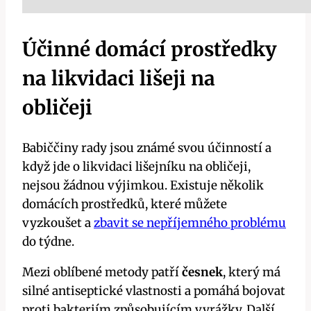
Účinné ​domácí prostředky
na likvidaci lišeji na
obličeji
Babiččiny rady⁢ jsou známé svou‍ účinností a
když jde⁤ o likvidaci lišejníku na obličeji,
nejsou žádnou výjimkou.‌ Existuje několik
domácích prostředků, které můžete
vyzkoušet a
zbavit se nepříjemného problému
do týdne.
Mezi oblíbené metody patří⁤
česnek
,‌ který​ má
silné antiseptické vlastnosti a pomáhá bojovat
proti bakteriím způsobujícím vyrážky. Další