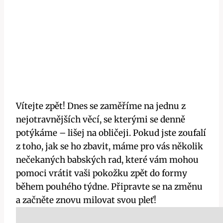
Vítejte zpět!⁤ Dnes se zaměříme na jednu z
nejotravnějších věcí,‌ se kterými se denně
potýkáme​ – lišej na obličeji. ‌Pokud jste zoufalí
z ‌toho, jak se ho ‌zbavit, máme pro vás několik
nečekaných babských rad, které vám mohou
pomoci vrátit vaši ⁣pokožku zpět do formy
během pouhého⁤ týdne.⁣ Připravte se na změnu
a začněte⁢ znovu milovat svou pleť!