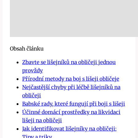
Obsah článku
Zbavte se lišejníků na obličeji jednou
provždy
Přírodní metody na ‍boj s lišeji obličeje
Nejčastější chyby při léčbě lišejníků na
obličeji
Babské rady, které fungují při boji ⁤s lišeji
Účinné ​domácí prostředky na likvidaci
lišeji na obličeji
Jak identifikovat lišejníky ‌na obličeji:
Tipy a triky