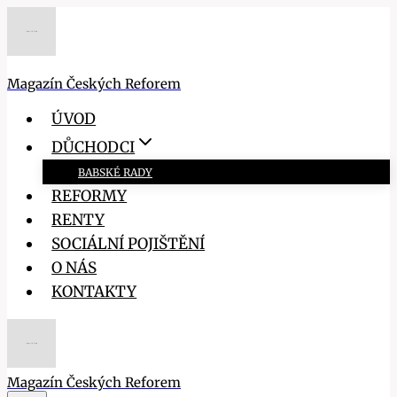
Přeskočit
na
obsah
Magazín Českých Reforem
ÚVOD
DŮCHODCI
BABSKÉ RADY
REFORMY
RENTY
SOCIÁLNÍ POJIŠTĚNÍ
O NÁS
KONTAKTY
Magazín Českých Reforem