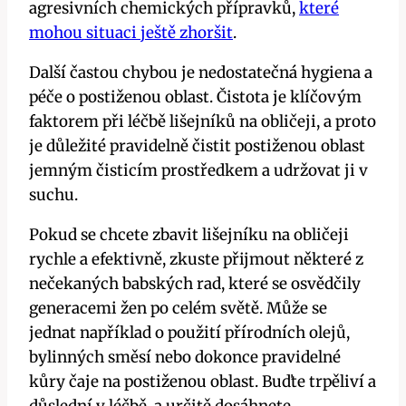
agresivních ​chemických přípravků,​
které
mohou situaci ještě zhoršit
.
Další častou chybou je⁤ nedostatečná hygiena a
péče o postiženou oblast.​ Čistota je klíčovým
faktorem‍ při léčbě lišejníků na⁢ obličeji,⁤ a proto
je důležité pravidelně čistit postiženou oblast
jemným čisticím prostředkem a udržovat⁣ ji v
suchu.
Pokud se chcete zbavit lišejníku ⁣na obličeji
rychle a efektivně, zkuste přijmout některé z
nečekaných babských ‍rad, které se⁣ osvědčily
⁢generacemi žen po celém světě. Může se
jednat ⁢například o použití přírodních olejů,
bylinných směsí nebo dokonce pravidelné
kůry čaje na postiženou⁢ oblast. ‌Buďte trpěliví‌ a​
důslední ⁣v léčbě, a⁣ určitě dosáhnete