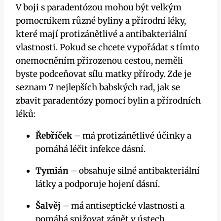
V boji s paradentózou mohou být velkým
pomocníkem různé byliny a přírodní léky,
které mají protizánětlivé a antibakteriální
vlastnosti. Pokud se chcete vypořádat s tímto
onemocněním přirozenou cestou, neměli
byste podceňovat sílu matky přírody. Zde je
seznam 7 nejlepších babských rad, jak se
zbavit paradentózy pomocí bylin a přírodních
léků:
Řebříček
– má protizánětlivé účinky a
pomáhá léčit infekce dásní.
Tymián
– obsahuje silné antibakteriální
látky a podporuje hojení dásní.
Šalvěj
– má antiseptické vlastnosti a
pomáhá snižovat zánět v ústech.