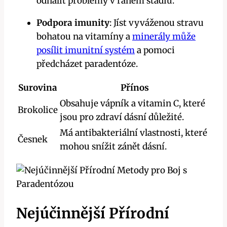
odhalit problémy v raném stadiu.
Podpora imunity
: Jíst vyváženou stravu
bohatou na vitamíny a
minerály
může
posílit imunitní systém
a pomoci
předcházet paradentóze.
Surovina
Přínos
Obsahuje vápník a vitamin C, které
Brokolice
jsou pro zdraví dásní důležité.
Má antibakteriální vlastnosti, které
Česnek
mohou snížit zánět dásní.
Nejúčinnější Přírodní