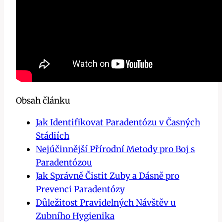
Obsah článku
Jak Identifikovat Paradentózu v Časných
Stádiích
Nejúčinnější Přírodní Metody pro Boj s
Paradentózou
Jak Správně Čistit Zuby a Dásně pro
Prevenci Paradentózy
Důležitost Pravidelných Návštěv u
Zubního Hygienika