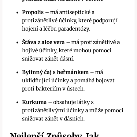
Propolis
– má antiseptické a
protizánětlivé účinky, které podporují
hojení a léčbu paradentózy.
Šťáva z aloe vera
– má protizánětlivé a
hojivé účinky, které mohou pomoci
snižovat zánět dásní.
Bylinný čaj s heřmánkem
– má
uklidňující účinky a pomáhá bojovat
proti bakteriím v ústech.
Kurkuma
– obsahuje látky s
protizánětlivými účinky a může pomoci
snižovat zánět v dásních.
Nejlepší Způsoby, Jak