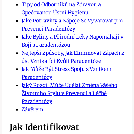
Tipy od Odborníků na Zdravou a
Opečovanou Ústní Hygienu
Jaké Potraviny a Nápoje Se Vyvarovat pro
Prevenci Paradentózy
Jaké Byliny a Přírodní Léky Napomáhají v
Boji s Paradentózou
Nejlepší Způsoby, Jak Eliminovat Zápach z
úst Vznikající Kvůli Paradentóze
Jak Může Být Stress Spoju s Vznikem
Paradentózy
Jaký Rozdíl Může Udělat Změna Vášeho
Životního Stylu v Prevenci a Léčbě
Paradentózy
Závěrem
Jak Identifikovat