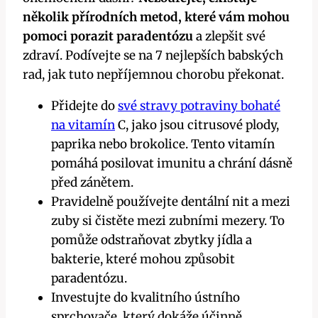
několik přírodních metod, které vám mohou
pomoci porazit paradentózu
a zlepšit své
zdraví. Podívejte se na 7 nejlepších babských
rad, jak tuto nepříjemnou chorobu překonat.
Přidejte do
své stravy potraviny bohaté
na vitamín
C, jako jsou citrusové plody,
paprika nebo brokolice. Tento vitamín
pomáhá posilovat imunitu a chrání dásně
před zánětem.
Pravidelně používejte dentální nit a mezi
zuby si čistěte mezi zubními mezery. To
pomůže odstraňovat zbytky jídla a
bakterie, které mohou způsobit
paradentózu.
Investujte do kvalitního ústního
sprchovače, který dokáže účinně