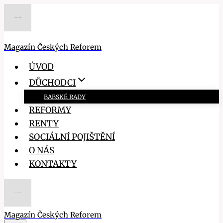
Přeskočit
na
obsah
Magazín Českých Reforem
ÚVOD
DŮCHODCI
BABSKÉ RADY
REFORMY
RENTY
SOCIÁLNÍ POJIŠTĚNÍ
O NÁS
KONTAKTY
Magazín Českých Reforem