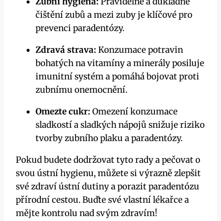
Zubní hygiena:
Pravidelné a důkladné
čištění zubů a mezi zuby je klíčové pro
prevenci paradentózy.
Zdravá strava:
Konzumace potravin
bohatých na vitamíny a minerály posiluje
imunitní systém a pomáhá bojovat proti
zubnímu onemocnění.
Omezte cukr:
Omezení konzumace
sladkostí a sladkých nápojů snižuje riziko
tvorby zubního plaku a paradentózy.
Pokud budete dodržovat tyto rady a pečovat o
svou ústní hygienu, můžete si výrazně zlepšit
své zdraví ústní dutiny a porazit paradentózu
přírodní cestou. Buďte své vlastní lékařce a
mějte kontrolu nad svým zdravím!