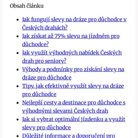
Obsah článku
Jak fungují slevy na dráze pro důchodce v
Českých drahách?
Jak získat až 75% slevu na jízdném pro
důchodce?
Jak využít výhodných nabídek Českých
drah pro seniory?
Výhody a podmínky pro získání slevy na
dráze pro důchodce
Tipy, jak efektivně využít slevy na dráze
pro důchodce
Nejlepší cesty a destinace pro důchodce s
výhodnými slevami Českých drah
Jak si vybrat optimální jízdenku a využít
slevy pro důchodce
Důležité informace a doporučení pro