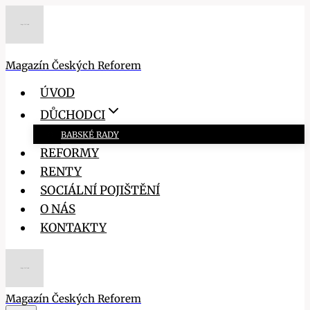
Přeskočit
na
obsah
Magazín Českých Reforem
ÚVOD
DŮCHODCI
BABSKÉ RADY
REFORMY
RENTY
SOCIÁLNÍ POJIŠTĚNÍ
O NÁS
KONTAKTY
Magazín Českých Reforem