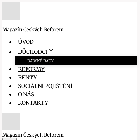
Přeskočit
na
obsah
Magazín Českých Reforem
ÚVOD
DŮCHODCI
BABSKÉ RADY
REFORMY
RENTY
SOCIÁLNÍ POJIŠTĚNÍ
O NÁS
KONTAKTY
Magazín Českých Reforem