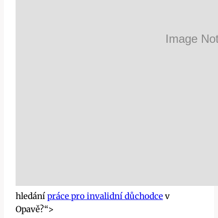
hledání
práce pro invalidní důchodce
v
Opavě?“>