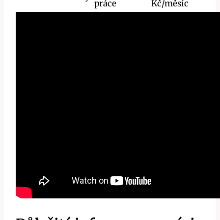
práce
Kč/měsíc