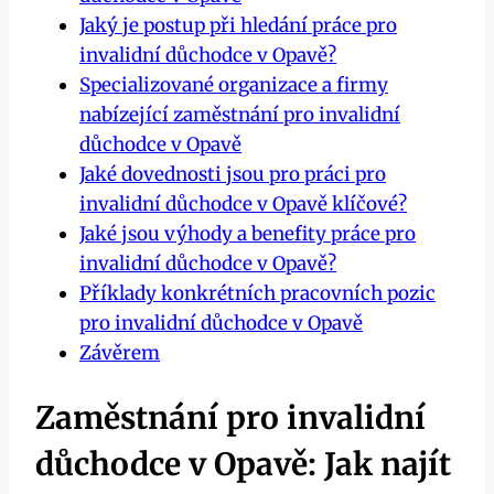
Jaký je postup při hledání práce pro
invalidní důchodce v Opavě?
Specializované organizace a firmy
nabízející zaměstnání pro invalidní
důchodce v Opavě
Jaké dovednosti jsou pro práci pro
invalidní důchodce v Opavě klíčové?
Jaké jsou výhody a benefity práce pro
invalidní důchodce v Opavě?
Příklady konkrétních pracovních pozic
pro invalidní důchodce v Opavě
Závěrem
Zaměstnání pro invalidní
důchodce v Opavě: Jak najít