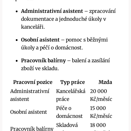
Administrativní asistent
– zpracování
dokumentace a jednoduché úkoly v
kanceláři.
Osobní asistent
– pomoc s běžnými
úkoly a péčí o domácnost.
Pracovník balírny
– balení a zasílání
zboží ve skladu.
Pracovní pozice
Typ práce
Mzda
Administrativní
Kancelářská
20 000
asistent
práce
Kč/měsíc
Péče o
15 000
Osobní asistent
domácnost
Kč/měsíc
Skladová
18 000
Pracovník balírny