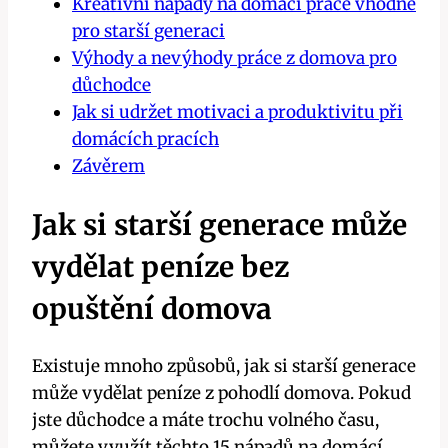
Kreativní nápady na domácí práce vhodné
pro starší generaci
Výhody a nevýhody práce z domova pro
důchodce
Jak si udržet motivaci a produktivitu při
domácích pracích
Závěrem
Jak si starší generace může
vydělat peníze bez
opuštění domova
Existuje mnoho způsobů, jak si starší generace
může vydělat peníze z pohodlí domova. Pokud
jste důchodce a máte trochu volného času,
můžete využít těchto 15 nápadů na domácí