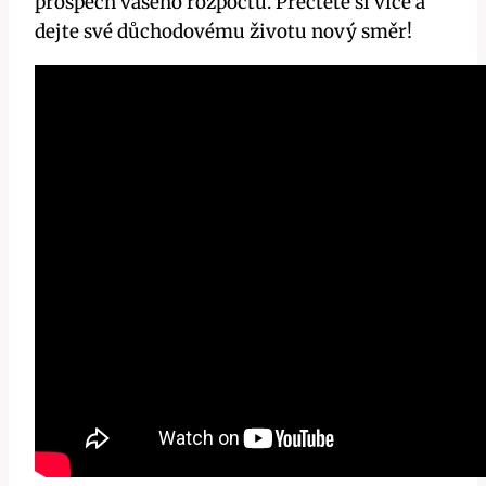
prospěch vašeho rozpočtu. Přečtěte si více a
dejte své důchodovému životu nový směr!