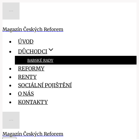
Přeskočit
na
obsah
Magazín Českých Reforem
ÚVOD
DŮCHODCI
BABSKÉ RADY
REFORMY
RENTY
SOCIÁLNÍ POJIŠTĚNÍ
O NÁS
KONTAKTY
Magazín Českých Reforem