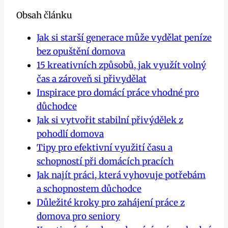
Obsah článku
Jak si starší generace může vydělat peníze
bez opuštění domova
15 kreativních způsobů, jak využít volný
čas a zároveň si přivydělat
Inspirace pro domácí práce vhodné pro
důchodce
Jak si vytvořit stabilní přivýdělek z
pohodlí domova
Tipy pro efektivní využití času a
schopností při domácích pracích
Jak najít práci, která vyhovuje potřebám
a schopnostem důchodce
Důležité kroky pro zahájení práce z
domova pro seniory