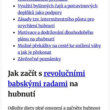
Využití bylinných čajů a potravinových
doplňků ⁢jako podpory
Zásady tzv. intermitentního půstu pro
⁢urychlení‍ hubnutí
Motivace a dodržování‌ dlouhodobého
plánu na zhubnutí
Možné překážky‍ na cestě ke ‌snížení váhy
‍a jak je překonat
Závěrečné poznámky
Jak začít s
revolučními
babskými radami
na
hubnutí
Odložte diety plné omezení a začněte hubnout‍