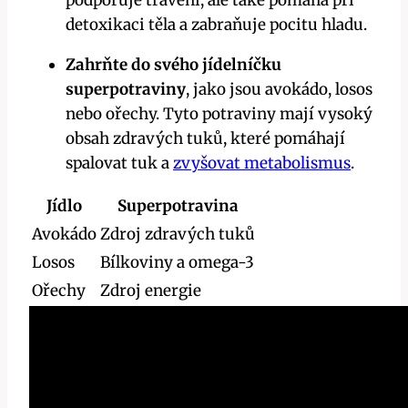
detoxikaci těla​ a zabraňuje pocitu ⁢hladu.
Zahrňte​ do⁤ svého⁣ jídelníčku
superpotraviny
,​ jako⁤ jsou avokádo,​ losos
nebo ořechy. ⁢Tyto potraviny mají vysoký
obsah zdravých tuků, které ‌pomáhají
spalovat‌ tuk‍ a ⁢
zvyšovat metabolismus
.
Jídlo
Superpotravina
Avokádo
Zdroj zdravých ‍tuků
Losos
Bílkoviny a omega-3
Ořechy
Zdroj energie