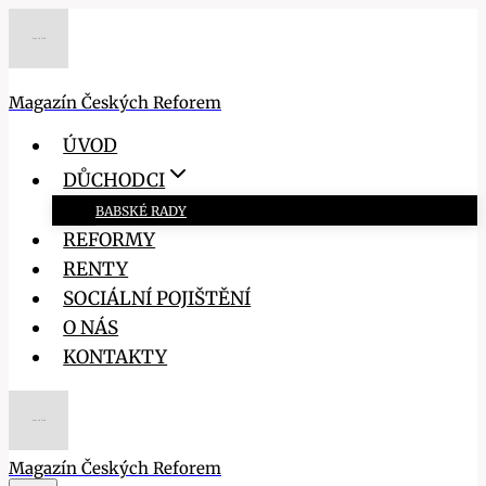
Přeskočit
na
obsah
Magazín Českých Reforem
ÚVOD
DŮCHODCI
BABSKÉ RADY
REFORMY
RENTY
SOCIÁLNÍ POJIŠTĚNÍ
O NÁS
KONTAKTY
Magazín Českých Reforem