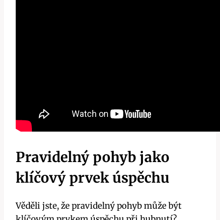
Pravidelný ​pohyb jako
klíčový prvek úspěchu
Věděli jste, že ⁢pravidelný⁣ pohyb může být
klíčovým prvkem úspěchu při ⁣hubnutí?