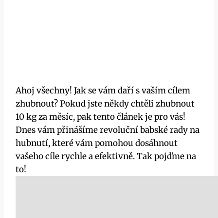
Ahoj všechny! Jak ⁢se vám daří⁣ s vaším cílem
zhubnout?⁤ Pokud jste někdy chtěli zhubnout
10 kg za měsíc, ⁢pak tento článek je⁢ pro vás!
⁣Dnes ‍vám přinášíme revoluční babské⁢ rady na
hubnutí, které vám pomohou dosáhnout‍
vašeho cíle rychle a efektivně. Tak ⁣pojďme na‍
to!