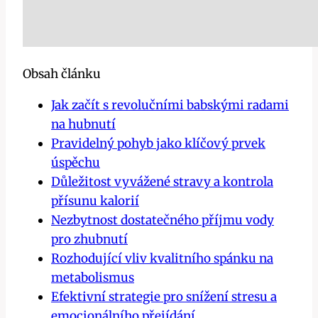
Obsah článku
Jak začít s revolučními babskými radami
na hubnutí
Pravidelný ​pohyb jako klíčový prvek
úspěchu
Důležitost vyvážené stravy a kontrola
přísunu kalorií
Nezbytnost ‍dostatečného příjmu ‌vody
pro zhubnutí
Rozhodující vliv kvalitního spánku na
metabolismus
Efektivní⁢ strategie pro⁢ snížení⁣ stresu a
emocionálního​ přejídání