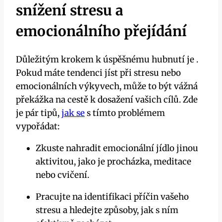
snížení⁣ stresu a
emocionálního​ přejídání
Důležitým krokem k úspěšnému hubnutí je .
Pokud máte ⁢tendenci jíst ​při ⁢stresu nebo
emocionálních výkyvech, může to‍ být vážná
překážka⁣ na cestě k dosažení vašich cílů. ⁤Zde
je pár tipů,
jak se
s ⁤tímto problémem
vypořádat:
Zkuste nahradit ​emocionální jídlo jinou
aktivitou,⁣ jako⁣ je‍ procházka,⁢ meditace
nebo cvičení.
Pracujte ⁤na identifikaci ‌příčin vašeho
stresu a hledejte způsoby, jak s ním