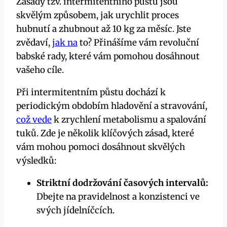
Zásady tzv. ‌intermitentního ⁢půstu jsou
skvělým způsobem, jak​ urychlit proces
hubnutí a zhubnout až 10 ⁤kg⁢ za měsíc. Jste
zvědaví,
jak na
to? Přinášíme vám ⁢revoluční
babské rady, které vám pomohou ⁢dosáhnout‌
vašeho cíle.
Při intermitentním půstu dochází k
periodickým ‍obdobím ⁢hladovění ‍a stravování,
což vede
k zrychlení ‌metabolismu ⁢a ‍spalování
tuků.​ Zde je několik klíčových ​zásad,​ které
vám mohou pomoci dosáhnout skvělých
výsledků:
Striktní dodržování časových intervalů:
Dbejte⁢ na ⁣pravidelnost ‍a ‌konzistenci⁢ ve
svých jídelníčcích.