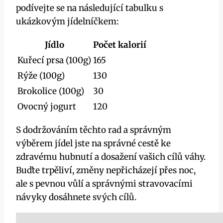
podívejte se na následující ⁣tabulku⁤ s
ukázkovým jídelníčkem:
Jídlo
Počet kalorií
Kuřecí prsa ​(100g)
165
Rýže (100g)
130
Brokolice ​(100g)
30
Ovocný⁢ jogurt
120
S ⁢dodržováním těchto rad a​ správným
výběrem⁣ jídel jste na správné cestě ke
zdravému hubnutí⁤ a dosažení vašich cílů váhy.
Buďte trpěliví, změny nepřicházejí přes ​noc,
ale s⁣ pevnou ‌vůlí ⁤a správnými stravovacími​
návyky dosáhnete svých ‍cílů.