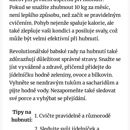
⁤Pokud ⁤se snažíte zhubnout ⁢10 kg za ⁤měsíc,
není​ lepšího způsobu, než začít se‍ pravidelným
cvičením. Pohyb ​nejenže spaluje kalorie, ale
⁢také zlepšuje vaši kondici a posiluje⁣ svaly, ​což
může‍ být velmi⁤ efektivní při ⁢hubnutí.
Revolutionářské babské rady na hubnutí ⁢také‌
zdůrazňují důležitost správné stravy.​ Snažte se
jíst vyváženě a​ zdravě, přičemž přidejte do
⁢jídelníčku hodně ⁤zeleniny, ovoce a bílkovin.
‍Vyhněte se ‍nezdravým tukům a sacharidům a
⁤pijte hodně vody. ⁣Nezapomeňte také sledovat
své porce a vyhýbat se přejídání.
Tipy na
1. Cvičte‌ pravidelně a různorodě
hubnutí:
2. ​Sledujte ​svůj ⁤jídelníček a