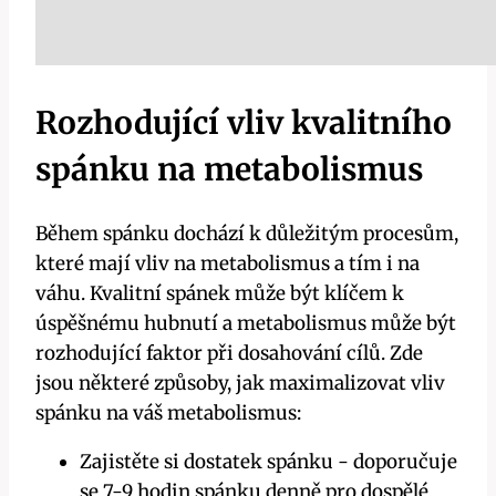
Rozhodující vliv kvalitního
spánku na metabolismus
Během spánku dochází k důležitým ​procesům,​
které mají ⁣vliv na metabolismus a tím i ​na⁤
váhu. Kvalitní spánek ‌může být​ klíčem ​k
úspěšnému hubnutí a metabolismus může být
rozhodující faktor při⁢ dosahování cílů. Zde
⁤jsou některé​ způsoby, ⁣jak maximalizovat vliv
spánku na váš ⁣metabolismus:
Zajistěte si dostatek spánku ‍- doporučuje
se 7-9 ⁤hodin spánku denně ​pro dospělé