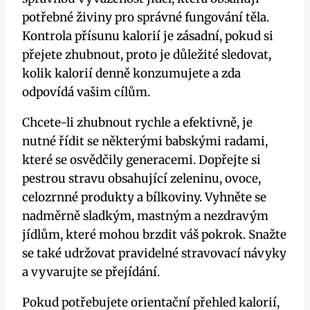
potřebné živiny pro ‌správné fungování ⁢těla.
Kontrola přísunu⁣ kalorií​ je zásadní, ‍pokud si‍
přejete zhubnout, proto je⁤ důležité sledovat, ​
kolik kalorií ‍denně‌ konzumujete a ⁤zda
odpovídá vašim cílům.
Chcete-li⁤ zhubnout rychle a efektivně, je‍
nutné řídit se ⁣některými babskými‌ radami,
⁣které se‍ osvědčily generacemi.​ Dopřejte ⁣si
pestrou ⁢stravu⁢ obsahující zeleninu, ovoce,
celozrnné‌ produkty a bílkoviny. Vyhněte ​se
⁢nadměrně⁤ sladkým, mastným a ‌nezdravým
jídlům, které mohou brzdit váš ‌pokrok. Snažte
se ​také udržovat pravidelné stravovací návyky‌
a vyvarujte se přejídání.
Pokud potřebujete orientační ⁢přehled kalorií,​