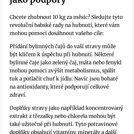
Chcete ⁣zhubnout 10 ⁤kg za měsíc? Sledujte ​tyto
revoluční babské rady na ​hubnutí, které vám
mohou ⁢pomoci dosáhnout vašeho cíle:
Přidání ​bylinných čajů do vaší‍ stravy může⁣
být klíčem ⁤k úspěchu ⁣při‍ hubnutí. Některé
bylinné čaje⁤ jako zelený čaj, máta nebo fenykl
mohou pomoci zvýšit metabolismus, ​spálit
tuk a potlačit chuť ‌k jídlu. ⁢Navíc‌ jsou ⁣bohaté
na⁣ antioxidanty, ‍které podporují celkové
zdraví.
Doplňky stravy jako ⁢například koncentrovaný
extrakt z třezalky ⁣nebo chlorela mohou být
také užitečné při hubnutí. Tyto potravinové
doplňky obsahují vitamíny, minerály a ​další