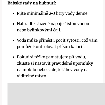
Babské ⁢rady na⁢ hubnutí:
Pijte minimálně 2-3 litry ⁢vody denně.
Nahraďte slazené ⁢nápoje čistou vodou
nebo bylinkovými čaji.
Voda může ⁢přinést i pocit sytosti, ‍což vám
pomůže ⁤kontrolovat přísun kalorií.
Pokud‌ si těžko pamatujete⁣ pít ​vodu,
zkuste si‍ nastavit pravidelné upomínky
na ‌mobilu nebo ⁢si dejte láhev vody na
‍viditelné místo.