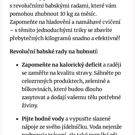
s ​revolučními babskými radami, které ⁣vám
pomohou zhubnout 10 kg za měsíc.
Zapomeňte ⁣na hladovění a ⁤namáhavé cvičení
– ​s těmito jednoduchými triky se zbavíte
přebytečných kilogramů snadno a efektivně!
Revoluční babské ‍rady na ⁤hubnutí:
Zapomeňte na kalorický‌ deficit
a raději
se zaměřte na kvalitu stravy. Sáhněte⁣ po
‌celozrnných produktech, ​zelenině⁣ a
bílkovinách, které budou ⁢dlouho
zasytovat a dodají vašemu ​tělu ⁤potřebné
živiny.
Pijte​ hodně⁣ vody
a vypusťte slazené⁤
nápoje ze⁤ svého jídelníčku. Voda ⁢nejenže
podporuje trávení, ⁤ale také ‌pomáhá ⁢při