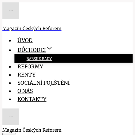
Přeskočit
na
obsah
Magazín Českých Reforem
ÚVOD
DŮCHODCI
BABSKÉ RADY
REFORMY
RENTY
SOCIÁLNÍ POJIŠTĚNÍ
O NÁS
KONTAKTY
Magazín Českých Reforem