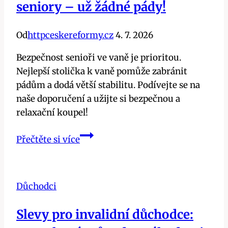
seniory – už žádné pády!
Od
httpceskereformy.cz
4. 7. 2026
Bezpečnost senioři ve vaně je prioritou.
Nejlepší stolička k vaně pomůže zabránit
pádům a dodá větší stabilitu. Podívejte se na
naše doporučení a užijte si bezpečnou a
relaxační koupel!
Bezpečnost
Přečtěte si více
na
prvním
místě:
Důchodci
Nejlepší
stolička
Slevy pro invalidní důchodce:
k