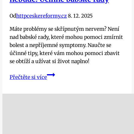
Od
httpceskereformy.cz
8. 12. 2025
Máte problémy se skřípnutým nervem? Není
nad babské rady, které mohou pomoci zmírnit
bolest a nepříjemné symptomy. Naučte se
účinné tipy, které vám mohou pomoci zbavit
se obtíží a užívat si život naplno!
Skřípnutý
Přečtěte si více
nerv
už
vás
trápit
nebude:
Účinné
babské