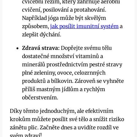
cvičební režim, který zahrnuje aerobní
cvičení, posilování a protahování.
Například jóga může být skvělým
způsobem,
jak posílit imunitní systém
a
zlepšit dýchání.
Zdravá strava:
Dopřejte svému tělu
dostatečné množství vitaminů a
minerálů prostřednictvím pestré stravy
plné zeleniny, ovoce, celozrnných
produktů a bílkovin. Zároveň se vyhněte
příliš mastným jídlům a rychlým
občerstvením.
Díky těmto jednoduchým, ale efektivním
krokům můžete posílit své tělo a snížit riziko
zánětu plic. Začněte dnes a uvidíte rozdíl ve
svém zdraví!