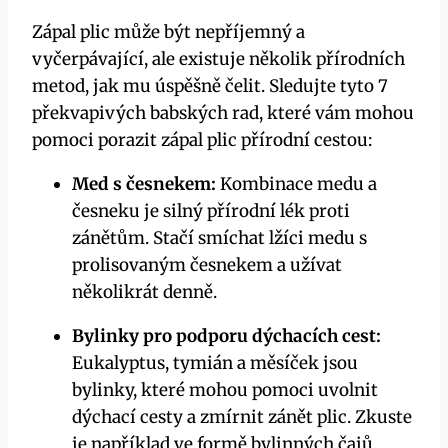
Zápal plic může být nepříjemný a
vyčerpávající, ale existuje několik přírodních
metod, jak mu úspěšně čelit. Sledujte tyto 7
překvapivých babských rad, které vám mohou
pomoci porazit zápal plic přírodní cestou:
Med s česnekem:
Kombinace medu a
česneku je silný přírodní lék proti
zánětům. Stačí smíchat lžíci medu s
prolisovaným česnekem a užívat
několikrát denně.
Bylinky pro podporu dýchacích cest:
Eukalyptus, tymián a měsíček jsou
bylinky, které mohou pomoci uvolnit
dýchací cesty a zmírnit zánět plic. Zkuste
je například ve formě bylinných čajů.