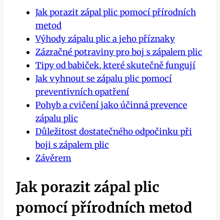
Jak porazit zápal plic pomocí přírodních
metod
Výhody zápalu plic a jeho příznaky
Zázračné potraviny pro boj s zápalem plic
Tipy od babiček, které skutečně fungují
Jak vyhnout se zápalu plic pomocí
preventivních opatření
Pohyb a cvičení jako účinná prevence
zápalu plic
Důležitost dostatečného odpočinku při
boji s zápalem plic
Závěrem
Jak porazit zápal plic
pomocí přírodních metod