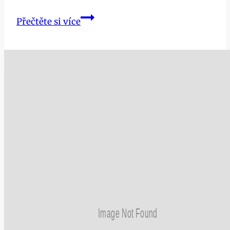
Rty
Přečtěte si více
Jako
Samet:
Vyzkoušejte
Tyto
Neodolatelné
Babské
Rady
na
Suché
Rty