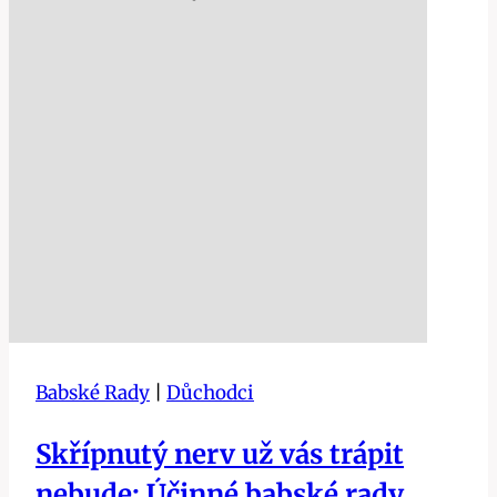
Babské Rady
|
Důchodci
Skřípnutý nerv už vás trápit
nebude: Účinné babské rady