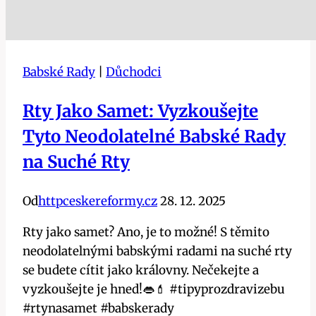
Babské Rady
|
Důchodci
Rty Jako Samet: Vyzkoušejte
Tyto Neodolatelné Babské Rady
na Suché Rty
Od
httpceskereformy.cz
28. 12. 2025
Rty jako samet? Ano, je to možné! S těmito
neodolatelnými babskými radami na suché rty
se budete cítit jako královny. Nečekejte a
vyzkoušejte je hned!👄💄 #tipyprozdravizebu
#rtynasamet #babskerady