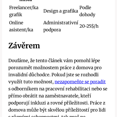
Freelancer/ka
Podle
Design a grafika
grafik
dohody
Online
Administrativní
20-25$/h
asistent/ka
podpora
Závěrem
Doufáme, že tento článek vám pomohl lépe
porozumět možnostem práce z domova pro
invalidní důchodce. Pokud jste se rozhodli
využít tuto možnost,
nezapomeňte se poradit
s odborníkem na pracovní rehabilitaci nebo se
přímo obrátit na zaměstnavatele, kteří
podporují inkluzi a rovné příležitosti. Práce z
domova může být skvělou příležitostí pro lidi
s různými schopnostmi, tak proč ne