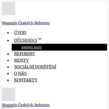
Přeskočit
na
obsah
Magazín Českých Reforem
ÚVOD
DŮCHODCI
BABSKÉ RADY
REFORMY
RENTY
SOCIÁLNÍ POJIŠTĚNÍ
O NÁS
KONTAKTY
Magazín Českých Reforem