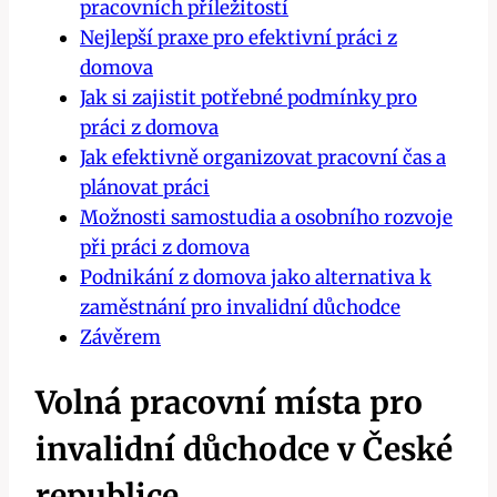
pracovních příležitostí
Nejlepší praxe pro efektivní práci z
domova
Jak si zajistit potřebné podmínky pro
práci z domova
Jak efektivně organizovat pracovní čas a
plánovat práci
Možnosti samostudia a osobního rozvoje
při práci z domova
Podnikání z domova jako alternativa k
zaměstnání pro invalidní důchodce
Závěrem
Volná pracovní místa pro
invalidní důchodce v České
republice