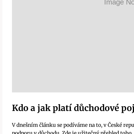
Kdo a jak platí důchodové poj
V dnešním článku se podíváme na to, v České repub
podporu v důchodu. Zde je užitečný přehled toho, j