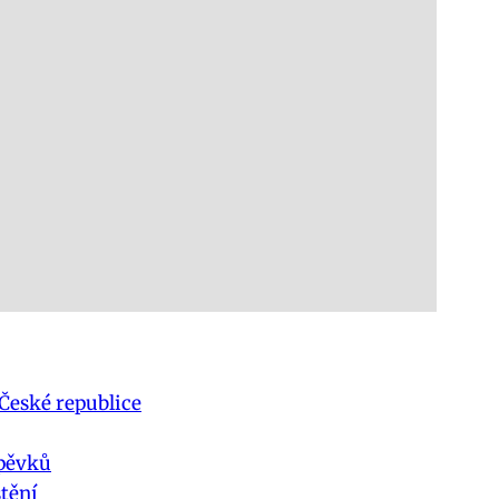
České republice
spěvků
tění