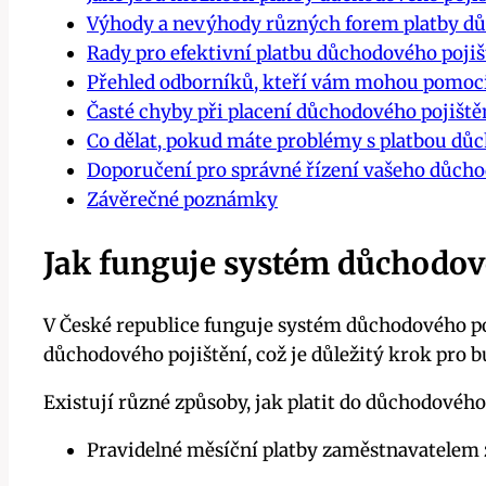
Výhody a nevýhody různých forem platby dů
Rady pro efektivní platbu důchodového pojiš
Přehled odborníků, kteří vám mohou pomoci
Časté chyby při placení důchodového pojištěn
Co dělat, pokud máte problémy s platbou dů
Doporučení pro správné řízení vašeho důcho
Závěrečné poznámky
Jak funguje systém důchodové
V České republice funguje systém důchodového poji
důchodového pojištění, což je důležitý krok pro 
Existují různé způsoby, jak platit do důchodového 
Pravidelné měsíční platby zaměstnavatelem 