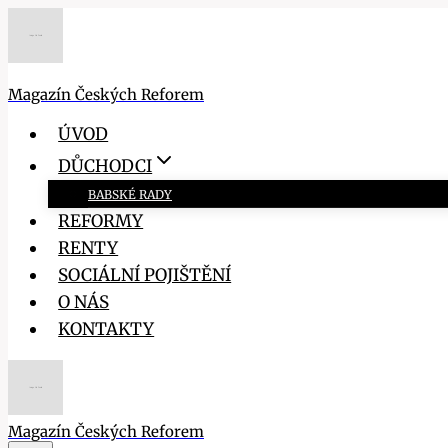
Přeskočit
na
obsah
Magazín Českých Reforem
ÚVOD
DŮCHODCI
BABSKÉ RADY
REFORMY
RENTY
SOCIÁLNÍ POJIŠTĚNÍ
O NÁS
KONTAKTY
Magazín Českých Reforem