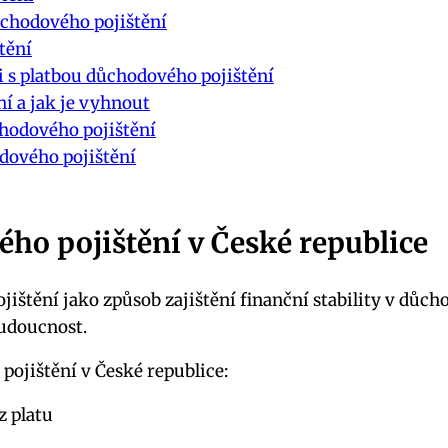
chodového pojištění
tění
 s platbou důchodového pojištění
í a jak je vyhnout
chodového pojištění
dového pojištění
ho pojištění v České republice
štění jako způsob zajištění finanční stability v důcho
budoucnost.
pojištění v České republice:
z platu