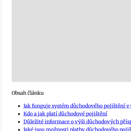
Obsah článku
Jak funguje systém důchodového pojištění v 
Kdo a jak platí důchodové pojištění
Důležité informace o výši důchodových pří
Jaké jsou možnosti platby důchodového pojiš