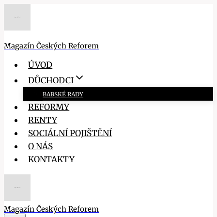
Přeskočit
na
obsah
Magazín Českých Reforem
ÚVOD
DŮCHODCI
BABSKÉ RADY
REFORMY
RENTY
SOCIÁLNÍ POJIŠTĚNÍ
O NÁS
KONTAKTY
Magazín Českých Reforem