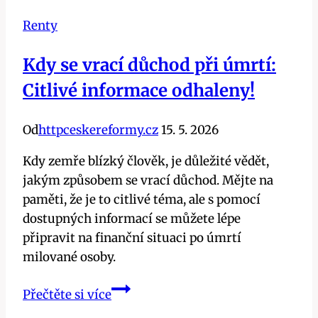
Renty
Kdy se vrací důchod při úmrtí:
Citlivé informace odhaleny!
Od
httpceskereformy.cz
15. 5. 2026
Kdy zemře blízký člověk, je důležité vědět,
jakým způsobem se vrací důchod. Mějte na
paměti, že je to citlivé téma, ale s pomocí
dostupných informací se můžete lépe
připravit na finanční situaci po úmrtí
milované osoby.
Kdy
Přečtěte si více
se