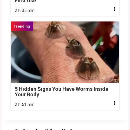
First Use
2 h 35 min
5 Hidden Signs You Have Worms Inside
Your Body
2 h 51 min