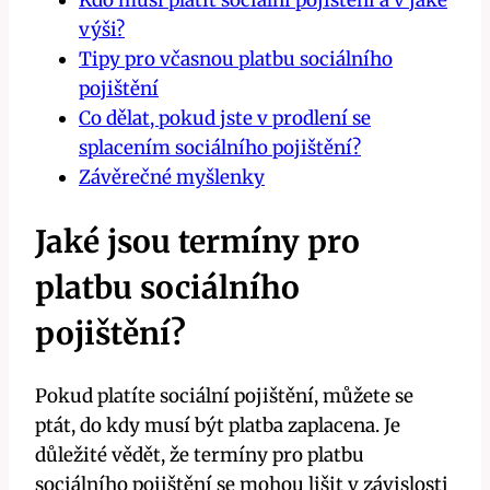
Kdo musí platit sociální pojištění a v jaké
výši?
Tipy pro včasnou platbu sociálního
pojištění
Co dělat, pokud jste v prodlení se
splacením sociálního pojištění?
Závěrečné myšlenky
Jaké jsou termíny pro
platbu sociálního
pojištění?
Pokud platíte sociální pojištění, můžete se
ptát, do kdy musí být platba zaplacena. Je
důležité vědět, že termíny pro platbu
sociálního pojištění se mohou lišit v závislosti