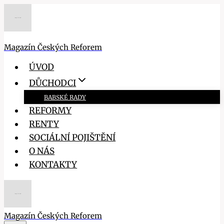
Přeskočit
na
obsah
Magazín Českých Reforem
ÚVOD
DŮCHODCI
BABSKÉ RADY
REFORMY
RENTY
SOCIÁLNÍ POJIŠTĚNÍ
O NÁS
KONTAKTY
Magazín Českých Reforem