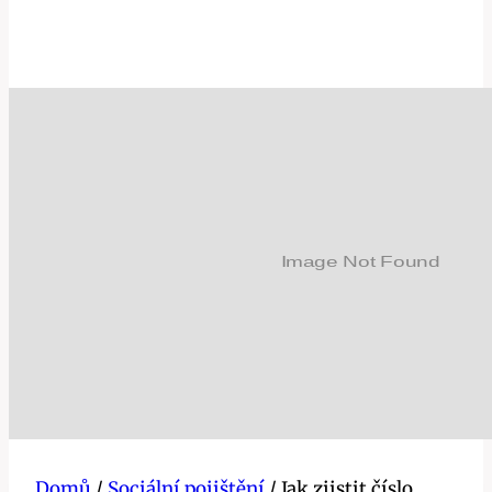
Domů
/
Sociální pojištění
/
Jak zjistit číslo