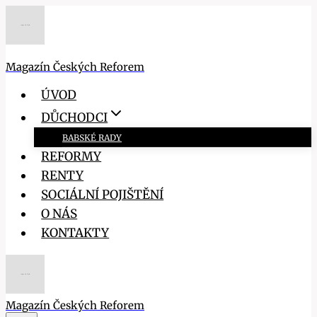
Přeskočit
na
obsah
Magazín Českých Reforem
ÚVOD
DŮCHODCI
BABSKÉ RADY
REFORMY
RENTY
SOCIÁLNÍ POJIŠTĚNÍ
O NÁS
KONTAKTY
Magazín Českých Reforem