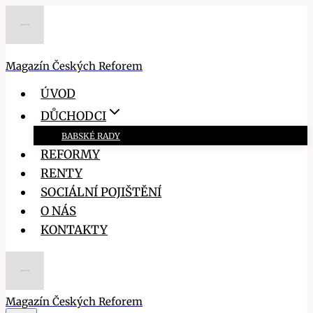
Přeskočit
na
obsah
Magazín Českých Reforem
ÚVOD
DŮCHODCI
BABSKÉ RADY
REFORMY
RENTY
SOCIÁLNÍ POJIŠTĚNÍ
O NÁS
KONTAKTY
Magazín Českých Reforem