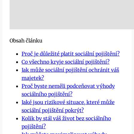
Obsah článku
Proč je důležité platit sociální pojištění?
Co všechno kryje sociální pojištění?
Jak může sociální pojištění ochránit váš
majetek?
Proč byste neměli podceňovat výhody
sociálního pojištění?
Jaké jsou rizikové situace, které může
sociální pojištění pokrýt?
Kolik by stál váš život bez sociálního
pojištění?