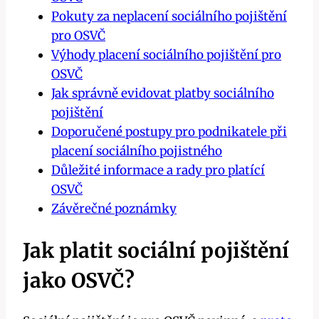
Pokuty za neplacení sociálního pojištění
pro OSVČ
Výhody placení sociálního pojištění pro
OSVČ
Jak správně evidovat platby sociálního
pojištění
Doporučené postupy pro podnikatele při
placení sociálního pojistného
Důležité informace a rady pro platící
OSVČ
Závěrečné poznámky
Jak platit sociální pojištění
jako OSVČ?