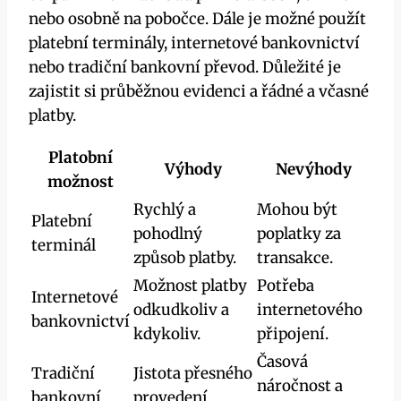
nebo osobně na pobočce. Dále je možné použít
platební terminály, internetové bankovnictví
nebo tradiční bankovní převod. Důležité je
zajistit si průběžnou evidenci a řádné a včasné
platby.
Platobní
Výhody
Nevýhody
možnost
Rychlý a
Mohou být
Platební
pohodlný
poplatky za
terminál
způsob platby.
transakce.
Možnost platby
Potřeba
Internetové
odkudkoliv a
internetového
bankovnictví
kdykoliv.
připojení.
Časová
Tradiční
Jistota přesného
náročnost a
bankovní
provedení