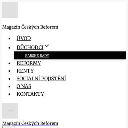
Přeskočit
na
obsah
Magazín Českých Reforem
ÚVOD
DŮCHODCI
BABSKÉ RADY
REFORMY
RENTY
SOCIÁLNÍ POJIŠTĚNÍ
O NÁS
KONTAKTY
Magazín Českých Reforem