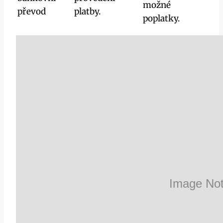
možné
převod
platby.
poplatky.