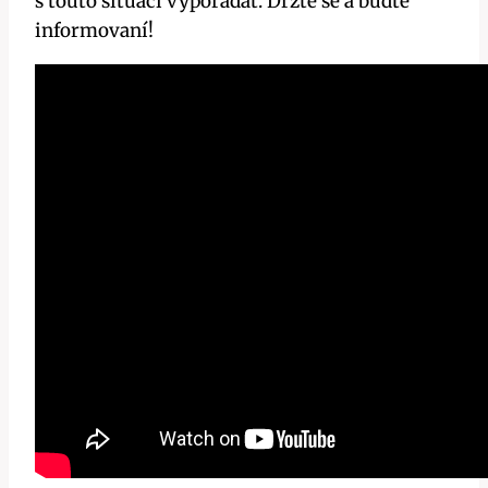
s touto situací vypořádat. Držte se a buďte
informovaní!