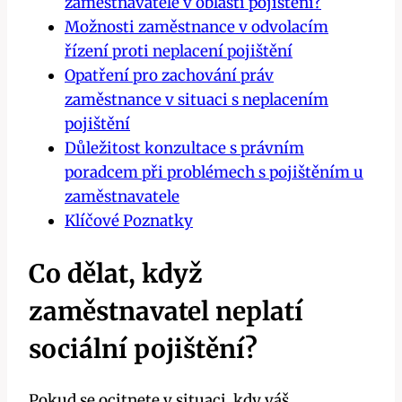
zaměstnavatele v oblasti pojištění?
Možnosti zaměstnance v odvolacím
řízení proti neplacení pojištění
Opatření pro zachování práv
zaměstnance v situaci s neplacením
pojištění
Důležitost konzultace s právním
poradcem při problémech s pojištěním u
zaměstnavatele
Klíčové Poznatky
Co dělat, když
zaměstnavatel neplatí
sociální pojištění?
Pokud se ocitnete v situaci, kdy váš