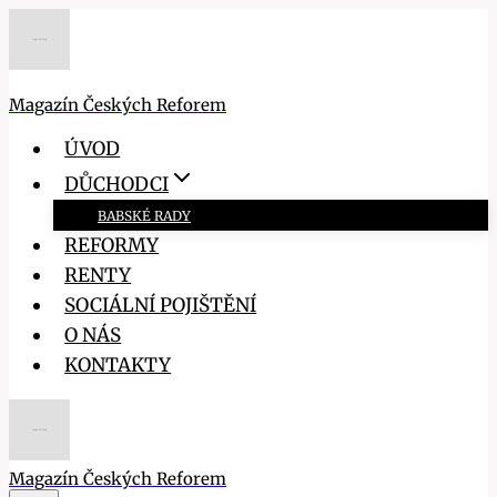
Přeskočit
na
obsah
Magazín Českých Reforem
ÚVOD
DŮCHODCI
BABSKÉ RADY
REFORMY
RENTY
SOCIÁLNÍ POJIŠTĚNÍ
O NÁS
KONTAKTY
Magazín Českých Reforem